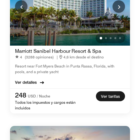
Marriott Sanibel Harbour Resort & Spa
4
(3288 opiniones)
|
4,6 km desde el destino
Resort near Fort Myers Beach in Punta Rassa, Florida, with
pools, and a private yacht
Ver detalles
248
USD / Noche
Ver tarifas
Todos los impuestos y cargos están
incluidos