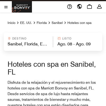
Skip to Content
Marriott Bonvoy
Abrir el menú
Inicio
EE. UU.
Florida
Sanibel
Hoteles con spa
DESTINO
LISTO
Hoteles con spa en Sanibel,
FL
Disfruta de la relajación y el rejuvenecimiento en los
hoteles con spa de Marriott Bonvoy en Sanibel, FL.
Desde servicios de spa de lujo hasta relajantes
saunas, tratamientos de bienestar y mucho más,
nuestros hoteles con spa están diseñados para