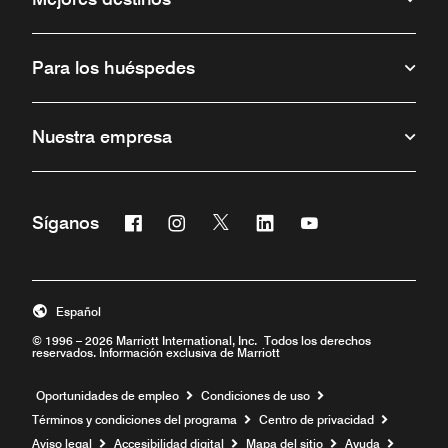
Para los huéspedes
Nuestra empresa
Facebook
Instagram
Twitter
Linkedin
Youtube
Síganos
Abre una ventana nueva
Abre una ventana nueva
Abre una ventana nueva
Abre una ventana nueva
Abre una ventana 
Español
© 1996 – 2026 Marriott International, Inc. Todos los derechos
reservados. Información exclusiva de Marriott
Abre una ventana nueva
Oportunidades de empleo
Condiciones de uso
Términos y condiciones del programa
Centro de privacidad
Aviso legal
Accesibilidad digital
Mapa del sitio
Ayuda