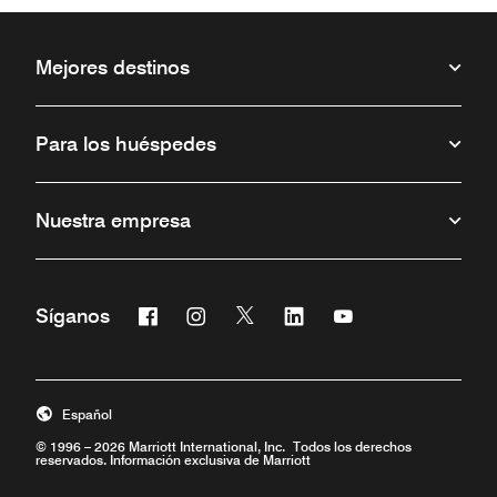
Mejores destinos
Para los huéspedes
Nuestra empresa
Facebook
Instagram
Twitter
Linkedin
Youtube
Síganos
Abre una ventana nueva
Abre una ventana nueva
Abre una ventana nueva
Abre una ventana nueva
Abre una ventana 
Español
© 1996 – 2026 Marriott International, Inc. Todos los derechos
reservados. Información exclusiva de Marriott