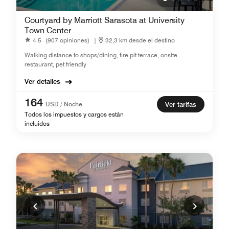
Courtyard by Marriott Sarasota at University
Town Center
4.5
(907 opiniones)
|
32,3 km desde el destino
Walking distance to shops/dining, fire pit terrace, onsite
restaurant, pet friendly
Ver detalles
164
USD / Noche
Ver tarifas
Todos los impuestos y cargos están
incluidos