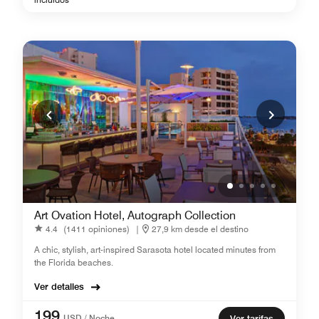
Art Ovation Hotel, Autograph Collection
4.4
(1411 opiniones)
|
27,9 km desde el destino
A chic, stylish, art-inspired Sarasota hotel located minutes from
the Florida beaches.
Ver detalles
199
USD / Noche
Ver tarifas