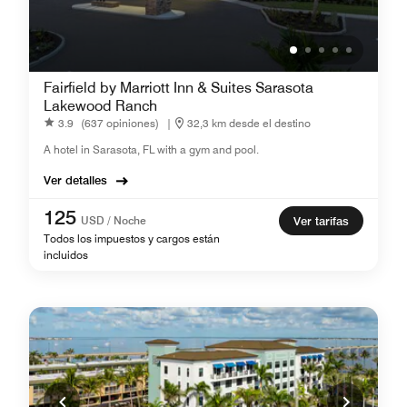
Fairfield by Marriott Inn & Suites Sarasota
Lakewood Ranch
3.9
(637 opiniones)
|
32,3 km desde el destino
A hotel in Sarasota, FL with a gym and pool.
Ver detalles
125
USD / Noche
Ver tarifas
Todos los impuestos y cargos están
incluidos