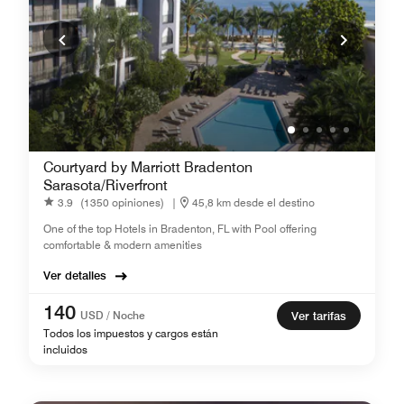
Courtyard by Marriott Bradenton
Sarasota/Riverfront
3.9
(1350 opiniones)
|
45,8 km desde el destino
One of the top Hotels in Bradenton, FL with Pool offering
comfortable & modern amenities
Ver detalles
140
USD / Noche
Ver tarifas
Todos los impuestos y cargos están
incluidos