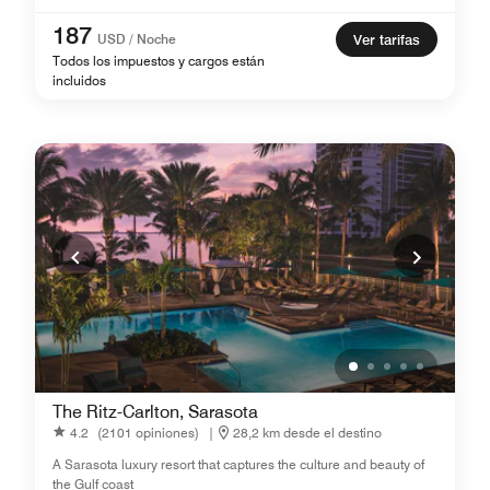
187
USD / Noche
Ver tarifas
Todos los impuestos y cargos están
incluidos
The Ritz-Carlton, Sarasota
4.2
(2101 opiniones)
|
28,2 km desde el destino
A Sarasota luxury resort that captures the culture and beauty of
the Gulf coast