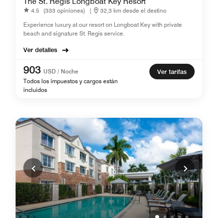
The St. Regis Longboat Key Resort
4.5
(333 opiniones)
|
32,3 km desde el destino
Experience luxury at our resort on Longboat Key with private
beach and signature St. Regis service.
Ver detalles
903
USD / Noche
Ver tarifas
Todos los impuestos y cargos están
incluidos