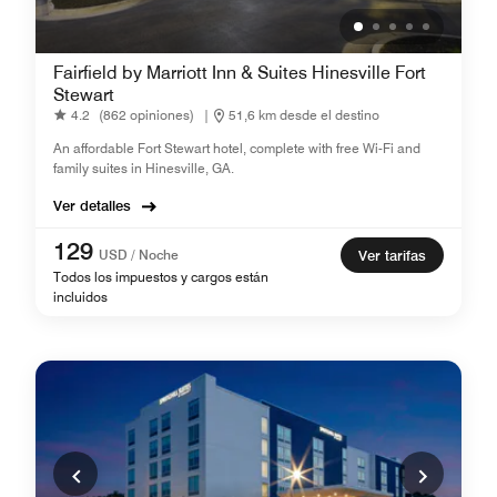
Fairfield by Marriott Inn & Suites Hinesville Fort
Stewart
4.2
(862 opiniones)
|
51,6 km desde el destino
An affordable Fort Stewart hotel, complete with free Wi-Fi and
family suites in Hinesville, GA.
Ver detalles
129
USD / Noche
Ver tarifas
Todos los impuestos y cargos están
incluidos