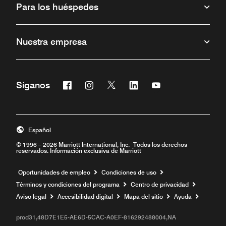
Para los huéspedes
Nuestra empresa
Facebook
Instagram
Twitter
Linkedin
Youtube
Síganos
Abre una ventana nueva
Abre una ventana nueva
Abre una ventana nueva
Abre una ventana nueva
Abre una ventana 
Español
© 1996 – 2026 Marriott International, Inc. Todos los derechos
reservados. Información exclusiva de Marriott
Abre una ventana nueva
Oportunidades de empleo
Condiciones de uso
Términos y condiciones del programa
Centro de privacidad
Aviso legal
Accesibilidad digital
Mapa del sitio
Ayuda
prod31,48D7E1E5-AE6D-5CAC-A0EF-816292488004,NA