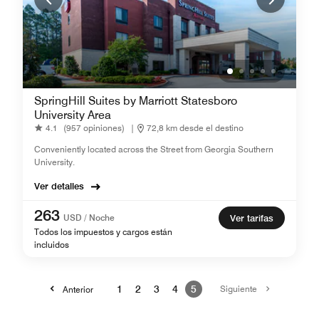
SpringHill Suites by Marriott Statesboro
University Area
4.1
(957 opiniones)
|
72,8 km desde el destino
Conveniently located across the Street from Georgia Southern
University.
Ver detalles
263
USD / Noche
Ver tarifas
Todos los impuestos y cargos están
incluidos
1
2
3
4
5
Siguiente
Anterior