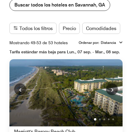
Buscar todos los hoteles en Savannah, GA
Todos los filtros
Precio
Comodidades
Ma
Mostrando 49-53 de 53 hoteles
Ordenar por
:
Distancia
Tarifa estándar más baja para Lun., 07 sep. - Mar., 08 sep.
Marriott's Barony Beach Club