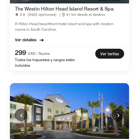
The Westin Hilton Head Island Resort & Spa
3.8
(3422 opiniones)
|
41 km desde el destino
A Hilton Head beachfront hotel resort and spa with modern
rooms in South Carolina.
Ver detalles
299
USD / Noche
Ver tarifas
Todos los impuestos y cargos están
incluidos