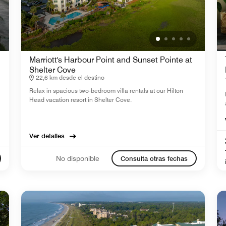
Marriott's Harbour Point and Sunset Pointe at
Shelter Cove
22,6 km desde el destino
Relax in spacious two-bedroom villa rentals at our Hilton
Head vacation resort in Shelter Cove.
Ver detalles
No disponible
Consulta otras fechas