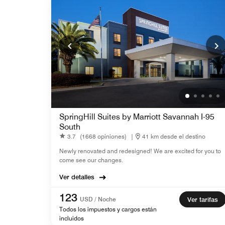
SpringHill Suites by Marriott Savannah I-95
South
3.7
(1668 opiniones)
|
41 km desde el destino
Newly renovated and redesigned! We are excited for you to
come see our changes.
Ver detalles
123
USD / Noche
Ver tarifas
Todos los impuestos y cargos están
incluidos