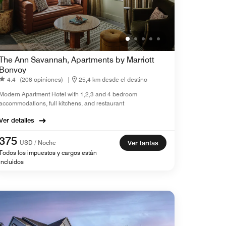
The Ann Savannah, Apartments by Marriott
Bonvoy
4.4
(208 opiniones)
|
25,4 km desde el destino
Modern Apartment Hotel with 1,2,3 and 4 bedroom
accommodations, full kitchens, and restaurant
Ver detalles
375
USD / Noche
Ver tarifas
Todos los impuestos y cargos están
incluidos