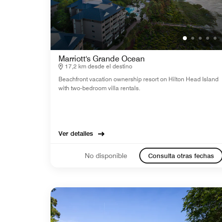
Marriott's Grande Ocean
17,2 km desde el destino
Beachfront vacation ownership resort on Hilton Head Island
with two-bedroom villa rentals.
Ver detalles
No disponible
Consulta otras fechas