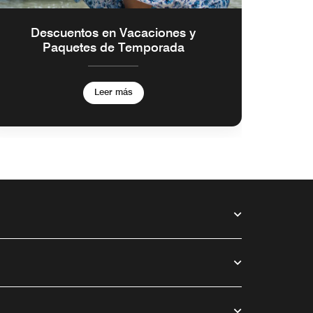
Descuentos en Vacaciones y
Apro
Paquetes de Temporada
t
Leer más