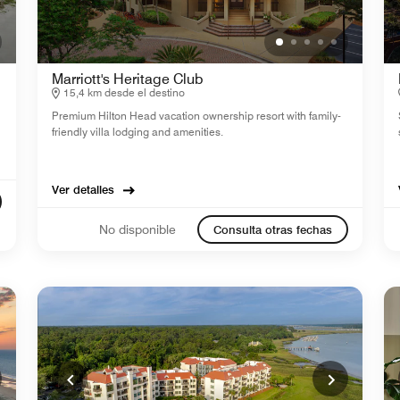
Marriott's Heritage Club
15,4 km desde el destino
Premium Hilton Head vacation ownership resort with family-
friendly villa lodging and amenities.
Ver detalles
No disponible
Consulta otras fechas