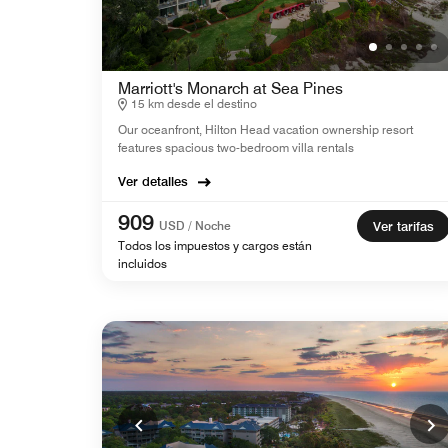
Marriott's Monarch at Sea Pines
15 km desde el destino
Our oceanfront, Hilton Head vacation ownership resort
features spacious two-bedroom villa rentals
Ver detalles
909
USD / Noche
Ver tarifas
Todos los impuestos y cargos están
incluidos