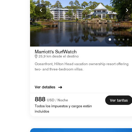
Marriott's SurfWatch
25,9 km desde el destino
Oceanfront, Hilton Head vacation ownership resort offering
two- and three-bedroom villas.
Ver detalles
888
USD / Noche
Ver tarifas
Todos los impuestos y cargos están
incluidos