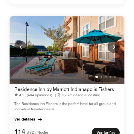
Residence Inn by Marriott Indianapolis Fishers
4.1
(464 opiniones)
|
9,2 km desde el destino
The Residence Inn Fishers is the perfect hotel for all group and
individual traveler needs.
Ver detalles
114
USD / Noche
Ver tarifas