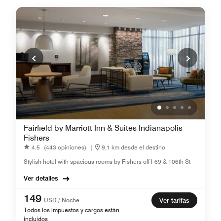
Fairfield by Marriott Inn & Suites Indianapolis
Fishers
4.5
(443 opiniones)
|
9,1 km desde el destino
Stylish hotel with spacious rooms by Fishers off I-69 & 106th St
Ver detalles
149
USD / Noche
Ver tarifas
Todos los impuestos y cargos están
incluidos