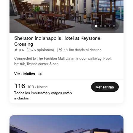
Sheraton Indianapolis Hotel at Keystone
Crossing
3.6
(2675 opiniones)
|
7,1 km desde el destino
Connected to The Fashion Mall via an indoor walkway. Pool,
hot tub, fitness center & bar.
Ver detalles
116
USD / Noche
Ver tarifas
Todos los impuestos y cargos están
incluidos