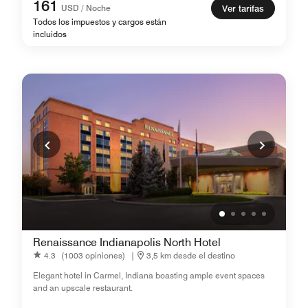
161
USD / Noche
Ver tarifas
Todos los impuestos y cargos están
incluidos
Renaissance Indianapolis North Hotel
4.3
(1003 opiniones)
|
3,5 km desde el destino
Elegant hotel in Carmel, Indiana boasting ample event spaces
and an upscale restaurant.