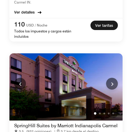
Carmel IN.
Ver detalles
110
USD / Noche
Ver tarifas
Todos los impuestos y cargos están
incluidos
SpringHill Suites by Marriott Indianapolis Carmel
3.5
(932 opiniones)
|
3,7 km desde el destino