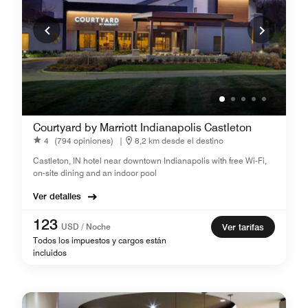
Courtyard by Marriott Indianapolis Castleton
4
(794 opiniones)
|
8,2 km desde el destino
Castleton, IN hotel near downtown Indianapolis with free Wi-Fi,
on-site dining and an indoor pool
Ver detalles
123
USD / Noche
Ver tarifas
Todos los impuestos y cargos están
incluidos