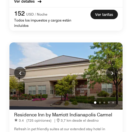
Ver detalles
152
USD / Noche
Ver tarifas
Todos los impuestos y cargos están
incluidos
Residence Inn by Marriott Indianapolis Carmel
3.4
(725 opiniones)
|
3,7 km desde el destino
Refresh in pet friendly suites at our extended stay hotel in