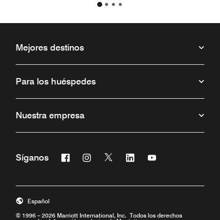
Mejores destinos
Para los huéspedes
Nuestra empresa
Facebook
Instagram
Twitter
Linkedin
Youtube
Síganos
Abre una ventana nueva
Abre una ventana nueva
Abre una ventana nueva
Abre una ventana nueva
Abre una ventana 
Español
© 1996 – 2026 Marriott International, Inc. Todos los derechos