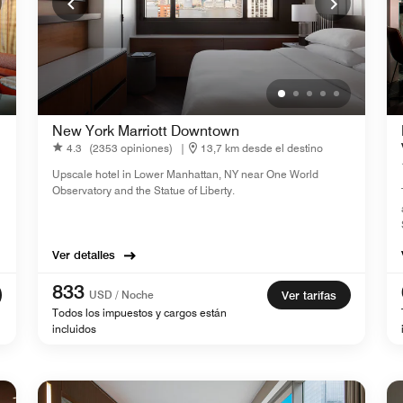
New York Marriott Downtown
4.3
(2353 opiniones)
|
13,7 km desde el destino
Upscale hotel in Lower Manhattan, NY near One World
Observatory and the Statue of Liberty.
Ver detalles
833
USD / Noche
Ver tarifas
Todos los impuestos y cargos están
incluidos