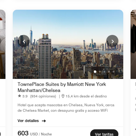
TownePlace Suites by Marriott New York
Manhattan/Chelsea
3.9
(934 opiniones)
|
15,4 km desde el destino
Hotel que acepta mascotas en Chelsea, Nueva York, cerca
de Chelsea Market, con desayuno gratis y acceso WiFi
Ver detalles
603
USD / Noche
Ver tarifas