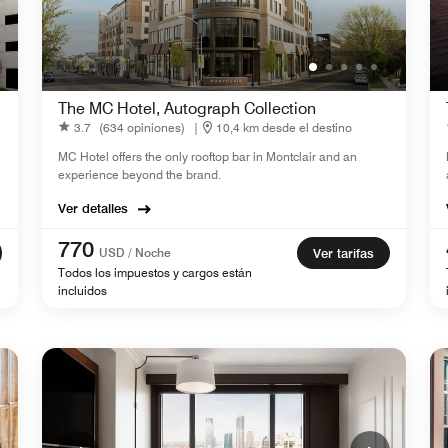
The MC Hotel, Autograph Collection
3.7
(634 opiniones)
|
10,4 km desde el destino
MC Hotel offers the only rooftop bar in Montclair and an
experience beyond the brand.
Ver detalles
770
USD / Noche
Ver tarifas
Todos los impuestos y cargos están
incluidos