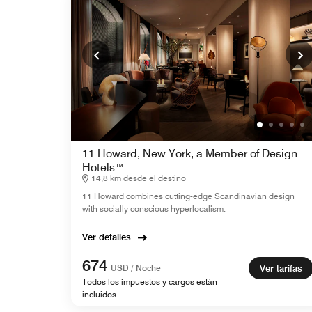
11 Howard, New York, a Member of Design
Hotels™
14,8 km desde el destino
11 Howard combines cutting-edge Scandinavian design
with socially conscious hyperlocalism.
Ver detalles
674
USD / Noche
Ver tarifas
Todos los impuestos y cargos están
incluidos