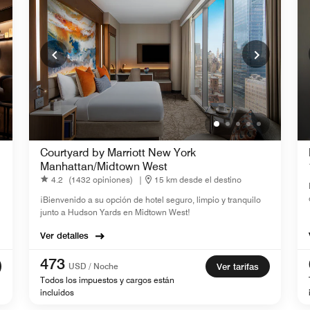
Courtyard by Marriott New York
Manhattan/Midtown West
4.2
(1432 opiniones)
|
15 km desde el destino
¡Bienvenido a su opción de hotel seguro, limpio y tranquilo
junto a Hudson Yards en Midtown West!
Ver detalles
473
USD / Noche
Ver tarifas
Todos los impuestos y cargos están
incluidos