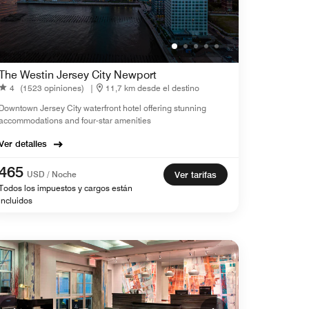
The Westin Jersey City Newport
4
(1523 opiniones)
|
11,7 km desde el destino
Downtown Jersey City waterfront hotel offering stunning
accommodations and four-star amenities
Ver detalles
465
USD / Noche
Ver tarifas
Todos los impuestos y cargos están
incluidos