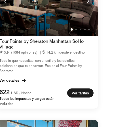
Four Points by Sheraton Manhattan SoHo
Village
3.9
(1054 opiniones)
|
14,2 km desde el destino
Todo lo que necesitas, con el estilo y los detalles
adicionales que te encantan. Ese es el Four Points by
Sheraton
Ver detalles
622
USD / Noche
Ver tarifas
Todos los impuestos y cargos están
incluidos