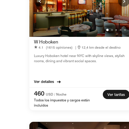
W Hoboken
4.1
(1615 opiniones)
|
12,4 km desde el destino
Luxury Hoboken hotel near NYC with skyline views, stylish
rooms, dining and vibrant social spaces.
Ver detalles
460
USD / Noche
Ver tarifas
Todos los impuestos y cargos están
incluidos