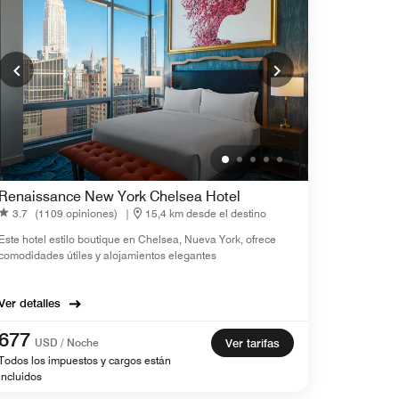
Renaissance New York Chelsea Hotel
3.7
(1109 opiniones)
|
15,4 km desde el destino
Este hotel estilo boutique en Chelsea, Nueva York, ofrece
comodidades útiles y alojamientos elegantes
Ver detalles
677
USD / Noche
Ver tarifas
Todos los impuestos y cargos están
incluidos