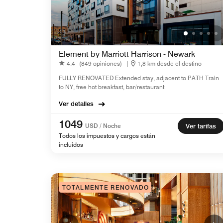
Element by Marriott Harrison - Newark
4.4
(849 opiniones)
|
1,8 km desde el destino
FULLY RENOVATED Extended stay, adjacent to PATH Train
to NY, free hot breakfast, bar/restaurant
Ver detalles
1049
USD / Noche
Ver tarifas
Todos los impuestos y cargos están
incluidos
TOTALMENTE RENOVADO