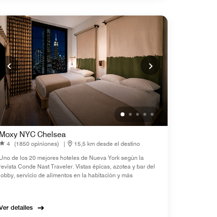
Moxy NYC Chelsea
4
(1850 opiniones)
|
15,5 km desde el destino
Uno de los 20 mejores hoteles de Nueva York según la
revista Conde Nast Traveler. Vistas épicas, azotea y bar del
lobby, servicio de alimentos en la habitación y más
Ver detalles