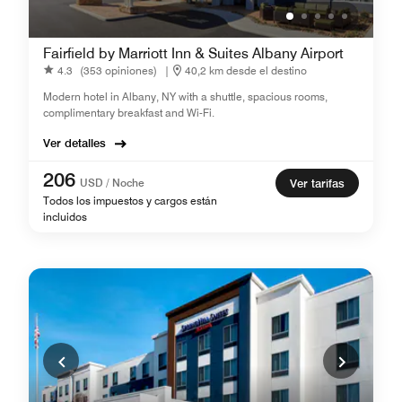
Fairfield by Marriott Inn & Suites Albany Airport
4.3
(353 opiniones)
|
40,2 km desde el destino
Modern hotel in Albany, NY with a shuttle, spacious rooms,
complimentary breakfast and Wi-Fi.
Ver detalles
206
USD / Noche
Ver tarifas
Todos los impuestos y cargos están
incluidos