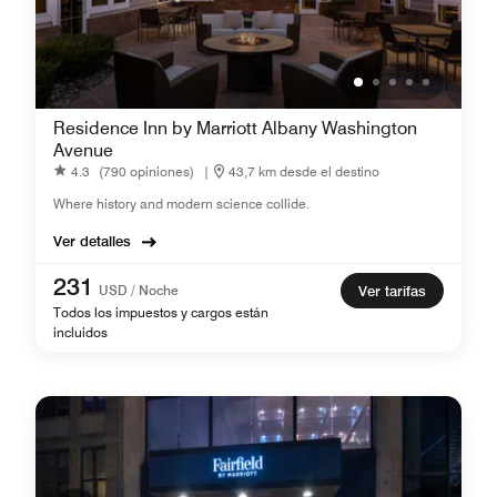
Residence Inn by Marriott Albany Washington
Avenue
4.3
(790 opiniones)
|
43,7 km desde el destino
Where history and modern science collide.
Ver detalles
231
USD / Noche
Ver tarifas
Todos los impuestos y cargos están
incluidos