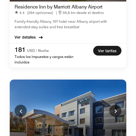
Residence Inn by Marriott Albany Airport
4.4
(294 opiniones)
|
39,8 km desde el destino
Family-friendly Albany, NY hotel near Albany airport with
extended-stay suites and free breakfast
Ver detalles
181
USD / Noche
Ver tarifas
Todos los impuestos y cargos están
incluidos