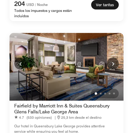
204
USD / Noche
Ver tarifas
Todos los impuestos y cargos están
incluidos
Fairfield by Marriott Inn & Suites Queensbury
Glens Falls/Lake George Area
4.7
(533 opiniones)
|
25,3 km desde el destino
Our hotel in Queensbury Lake George provides attentive
service while ensuring you feel at home.