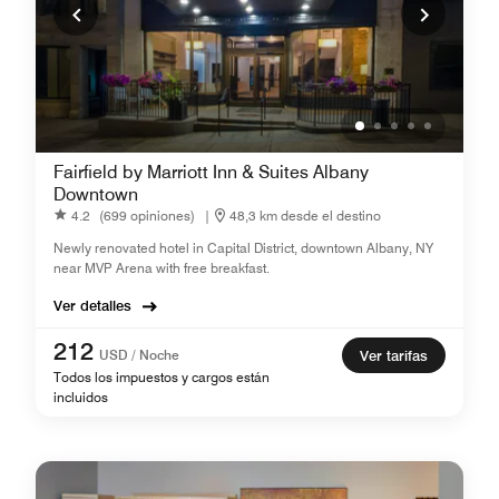
Fairfield by Marriott Inn & Suites Albany
Downtown
4.2
(699 opiniones)
|
48,3 km desde el destino
Newly renovated hotel in Capital District, downtown Albany, NY
near MVP Arena with free breakfast.
Ver detalles
212
USD / Noche
Ver tarifas
Todos los impuestos y cargos están
incluidos