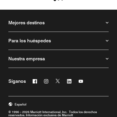
Mejores destinos
Para los huéspedes
Nuestra empresa
Facebook
Instagram
Twitter
Linkedin
Youtube
Síganos
Abre una ventana nueva
Abre una ventana nueva
Abre una ventana nueva
Abre una ventana nueva
Abre una ventana 
Español
© 1996 – 2026 Marriott International, Inc. Todos los derechos
reservados. Información exclusiva de Marriott