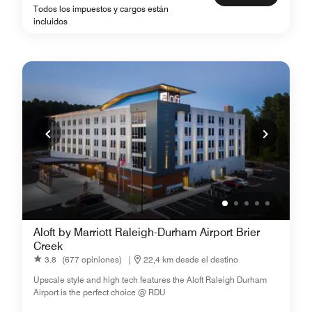
Todos los impuestos y cargos están
incluidos
Aloft by Marriott Raleigh-Durham Airport Brier
Creek
3.8
(677 opiniones)
|
22,4 km desde el destino
Upscale style and high tech features the Aloft Raleigh Durham
Airport is the perfect choice @ RDU