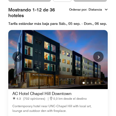
Mostrando 1-12 de 36
Ordenar por
:
Distancia
hoteles
Tarifa estándar más baja para Sáb., 05 sep. - Dom., 06 sep.
AC Hotel Chapel Hill Downtown
4.3
(702 opiniones)
|
0,3 km desde el destino
Contemporary hotel near UNC-Chapel Hill with local art,
lounge and outdoor den with fireplace.