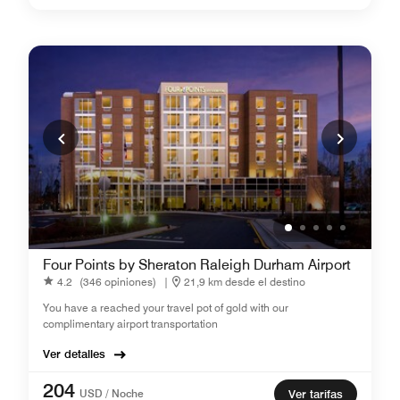
Four Points by Sheraton Raleigh Durham Airport
4.2
(346 opiniones)
|
21,9 km desde el destino
You have a reached your travel pot of gold with our
complimentary airport transportation
Ver detalles
204
USD / Noche
Ver tarifas