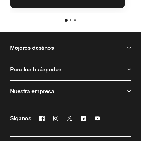
Mejores destinos
Para los huéspedes
Nuestra empresa
Facebook
Instagram
Twitter
Linkedin
Youtube
Síganos
Abre una ventana nueva
Abre una ventana nueva
Abre una ventana nueva
Abre una ventana nueva
Abre una ventana 