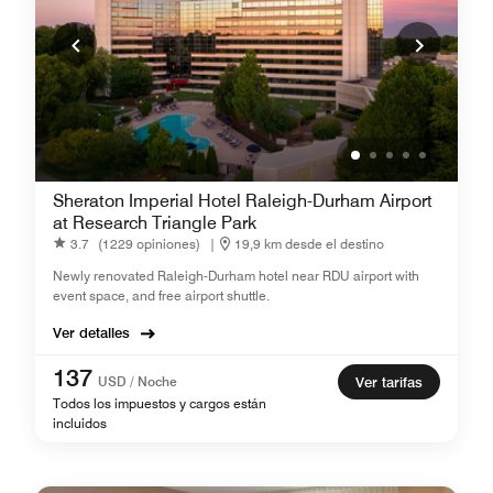
Sheraton Imperial Hotel Raleigh-Durham Airport
at Research Triangle Park
3.7
(1229 opiniones)
|
19,9 km desde el destino
Newly renovated Raleigh-Durham hotel near RDU airport with
event space, and free airport shuttle.
Ver detalles
137
USD / Noche
Ver tarifas
Todos los impuestos y cargos están
incluidos