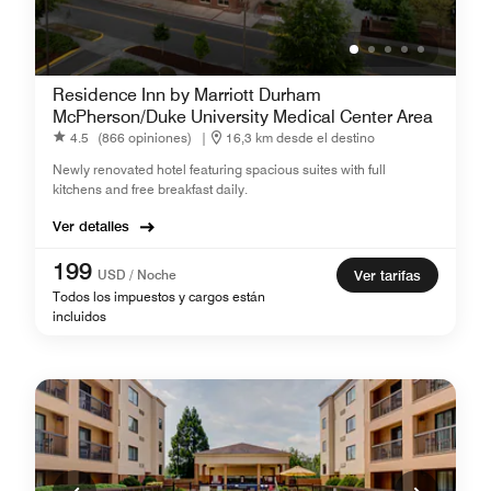
Residence Inn by Marriott Durham
McPherson/Duke University Medical Center Area
4.5
(866 opiniones)
|
16,3 km desde el destino
Newly renovated hotel featuring spacious suites with full
kitchens and free breakfast daily.
Ver detalles
199
USD / Noche
Ver tarifas
Todos los impuestos y cargos están
incluidos