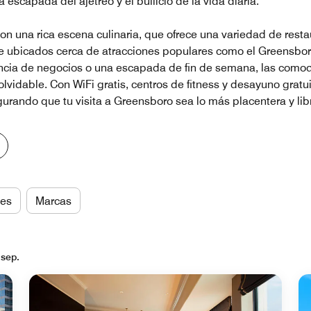
scapada del ajetreo y el bullicio de la vida diaria.
 una rica escena culinaria, que ofrece una variedad de restau
e ubicados cerca de atracciones populares como el Greensbo
ncia de negocios o una escapada de fin de semana, las comodid
idable. Con WiFi gratis, centros de fitness y desayuno gratu
gurando que tu visita a Greensboro sea lo más placentera y lib
es
Marcas
 sep.