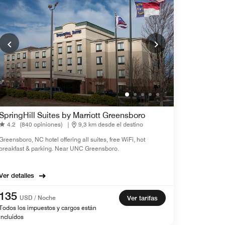
SpringHill Suites by Marriott Greensboro
4.2
(840 opiniones)
|
9,3 km desde el destino
Greensboro, NC hotel offering all suites, free WiFi, hot
breakfast & parking. Near UNC Greensboro.
Ver detalles
135
USD / Noche
Ver tarifas
Todos los impuestos y cargos están
incluidos