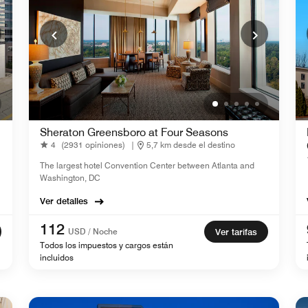
Sheraton Greensboro at Four Seasons
4
(2931 opiniones)
|
5,7 km desde el destino
The largest hotel Convention Center between Atlanta and
Washington, DC
Ver detalles
112
USD / Noche
Ver tarifas
Todos los impuestos y cargos están
incluidos