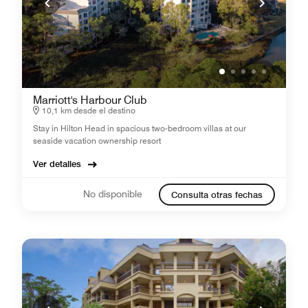
Marriott's Harbour Club
10,1 km desde el destino
Stay in Hilton Head in spacious two-bedroom villas at our
seaside vacation ownership resort
Ver detalles
No disponible
Consulta otras fechas