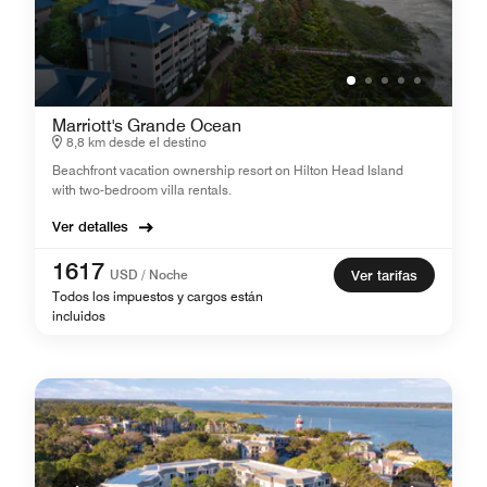
Marriott's Grande Ocean
8,8 km desde el destino
Beachfront vacation ownership resort on Hilton Head Island
with two-bedroom villa rentals.
Ver detalles
1617
USD / Noche
Ver tarifas
Todos los impuestos y cargos están
incluidos