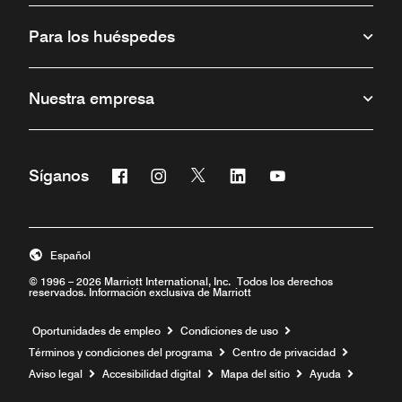
Para los huéspedes
Nuestra empresa
Facebook
Instagram
Twitter
Linkedin
Youtube
Síganos
Abre una ventana nueva
Abre una ventana nueva
Abre una ventana nueva
Abre una ventana nueva
Abre una ventana 
Español
© 1996 – 2026 Marriott International, Inc. Todos los derechos
reservados. Información exclusiva de Marriott
Abre una ventana nueva
Oportunidades de empleo
Condiciones de uso
Términos y condiciones del programa
Centro de privacidad
Aviso legal
Accesibilidad digital
Mapa del sitio
Ayuda