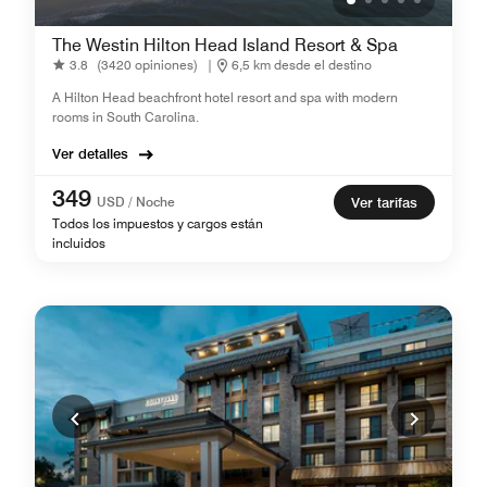
The Westin Hilton Head Island Resort & Spa
3.8
(3420 opiniones)
|
6,5 km desde el destino
A Hilton Head beachfront hotel resort and spa with modern
rooms in South Carolina.
Ver detalles
349
USD / Noche
Ver tarifas
Todos los impuestos y cargos están
incluidos