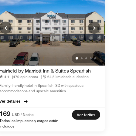
Fairfield by Marriott Inn & Suites Spearfish
4.1
(479 opiniones)
|
64,3 km desde el destino
Family-friendly hotel in Spearfish, SD with spacious
accommodations and upscale amenities.
Ver detalles
169
USD / Noche
Ver tarifas
Todos los impuestos y cargos están
incluidos