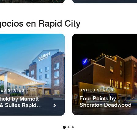
gocios en Rapid City
UNITED STATES
TED STATES
Four Points by
field by Marriott
Sheraton Deadwood
 & Suites Rapid