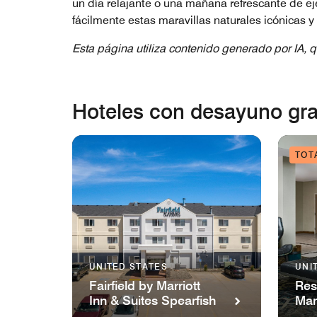
un día relajante o una mañana refrescante de e
fácilmente estas maravillas naturales icónicas y
Esta página utiliza contenido generado por IA, q
Hoteles con desayuno grat
TOT
UNITED STATES
UNI
Fairfield by Marriott
Res
Inn & Suites Spearfish
Mar