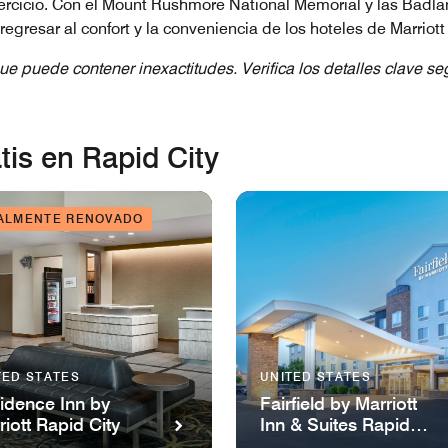
jercicio. Con el Mount Rushmore National Memorial y las Badla
 regresar al confort y la conveniencia de los hoteles de Marriot
ue puede contener inexactitudes. Verifica los detalles clave s
is en Rapid City
ALMENTE RENOVADO
TED STATES
UNITED STATES
idence Inn by
Fairfield by Marriott
riott Rapid City
Inn & Suites Rapid
City