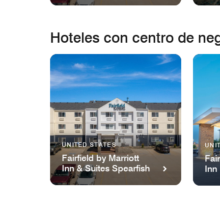
Hoteles con centro de ne
UNITED STATES
UNI
Fairfield by Marriott
Fair
Inn & Suites Spearfish
Inn
City