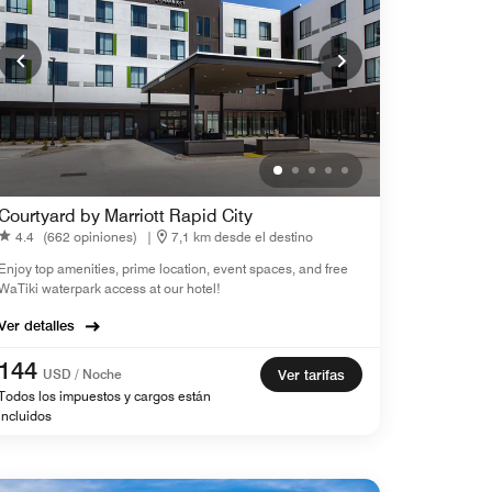
Courtyard by Marriott Rapid City
4.4
(662 opiniones)
|
7,1 km desde el destino
Enjoy top amenities, prime location, event spaces, and free
WaTiki waterpark access at our hotel!
Ver detalles
144
USD / Noche
Ver tarifas
Todos los impuestos y cargos están
incluidos