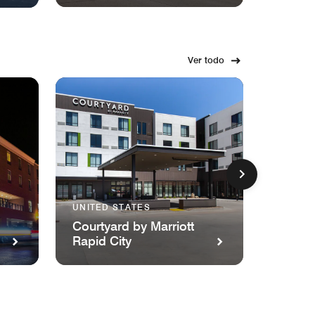
Ver todo
UNITED STATES
UNITED
Courtyard by Marriott
Spring
Rapid City
Marri