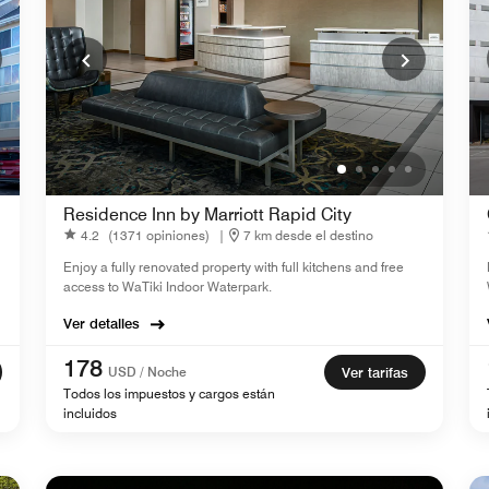
Residence Inn by Marriott Rapid City
4.2
(1371 opiniones)
|
7 km desde el destino
Enjoy a fully renovated property with full kitchens and free
access to WaTiki Indoor Waterpark.
Ver detalles
178
USD / Noche
Ver tarifas
Todos los impuestos y cargos están
incluidos