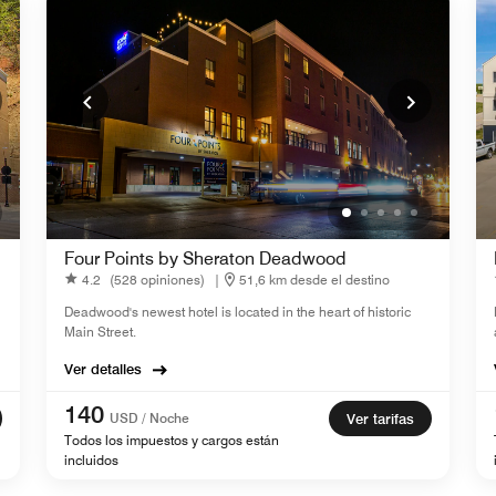
Four Points by Sheraton Deadwood
4.2
(528 opiniones)
|
51,6 km desde el destino
Deadwood's newest hotel is located in the heart of historic
Main Street.
Ver detalles
140
USD / Noche
Ver tarifas
Todos los impuestos y cargos están
incluidos