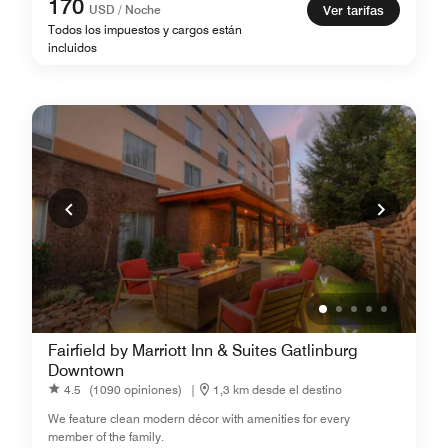
170
USD / Noche
Ver tarifas
Todos los impuestos y cargos están
incluidos
Fairfield by Marriott Inn & Suites Gatlinburg
Downtown
4.5
(1090 opiniones)
|
1,3 km desde el destino
We feature clean modern décor with amenities for every
member of the family.