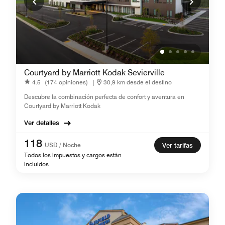
Courtyard by Marriott Kodak Sevierville
4.5
(174 opiniones)
|
30,9 km desde el destino
Descubre la combinación perfecta de confort y aventura en
Courtyard by Marriott Kodak
Ver detalles
118
USD / Noche
Ver tarifas
Todos los impuestos y cargos están
incluidos