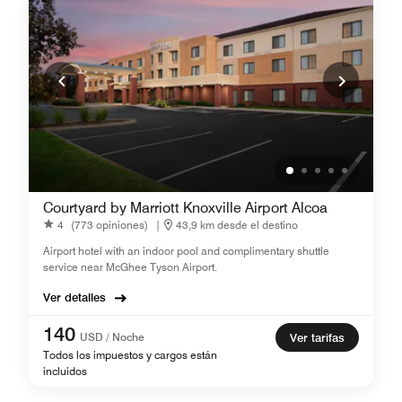
Courtyard by Marriott Knoxville Airport Alcoa
4
(773 opiniones)
|
43,9 km desde el destino
Airport hotel with an indoor pool and complimentary shuttle
service near McGhee Tyson Airport.
Ver detalles
140
USD / Noche
Ver tarifas
Todos los impuestos y cargos están
incluidos