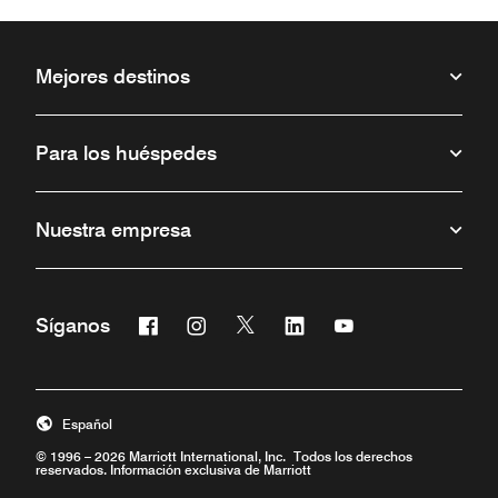
Mejores destinos
Para los huéspedes
Nuestra empresa
Facebook
Instagram
Twitter
Linkedin
Youtube
Síganos
Abre una ventana nueva
Abre una ventana nueva
Abre una ventana nueva
Abre una ventana nueva
Abre una ventana 
Español
© 1996 – 2026 Marriott International, Inc. Todos los derechos
reservados. Información exclusiva de Marriott