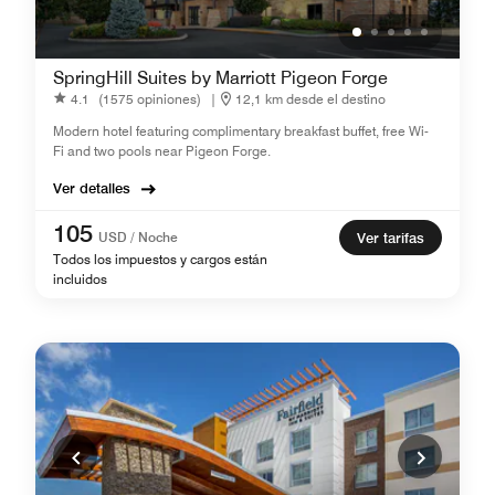
SpringHill Suites by Marriott Pigeon Forge
4.1
(1575 opiniones)
|
12,1 km desde el destino
Modern hotel featuring complimentary breakfast buffet, free Wi-
Fi and two pools near Pigeon Forge.
Ver detalles
105
USD / Noche
Ver tarifas
Todos los impuestos y cargos están
incluidos