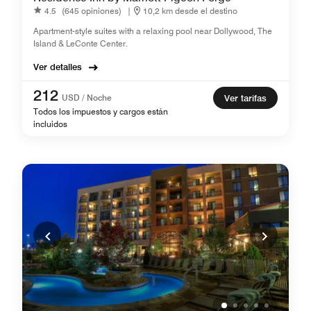
4.5
(645 opiniones)
|
10,2 km desde el destino
Apartment-style suites with a relaxing pool near Dollywood, The
Island & LeConte Center.
Ver detalles
212
USD / Noche
Ver tarifas
Todos los impuestos y cargos están
incluidos