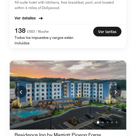
All-suite hotel with kitchens, free breakfast, pool, and located
within 4 miles of Dollywood.
Ver detalles
138
USD / Noche
Ver tarifas
Todos los impuestos y cargos están
incluidos
Residence Inn by Marriott Pigeon Forge