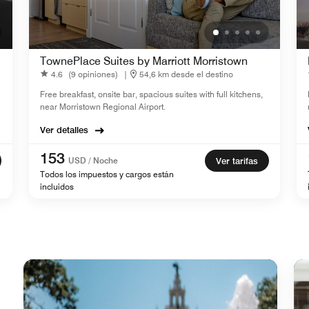
TownePlace Suites by Marriott Morristown
4.6
(9 opiniones)
|
54,6 km desde el destino
Free breakfast, onsite bar, spacious suites with full kitchens,
near Morristown Regional Airport.
Ver detalles
153
USD / Noche
Ver tarifas
Todos los impuestos y cargos están
incluidos