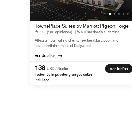
TownePlace Suites by Marriott Pigeon Forge
4.6
(182 opiniones)
|
9,8 km desde el destino
All-suite hotel with kitchens, free breakfast, pool, and
located within 4 miles of Dollywood.
Ver detalles
138
USD / Noche
Ver tarifas
Todos los impuestos y cargos están
incluidos