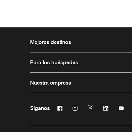
Mejores destinos
Para los huéspedes
Nuestra empresa
Facebook
Instagram
Twitter
Linkedin
You
Síganos
Abre una ventana nueva
Abre una ventana nueva
Abre una ventana 
Abre una ve
Abre