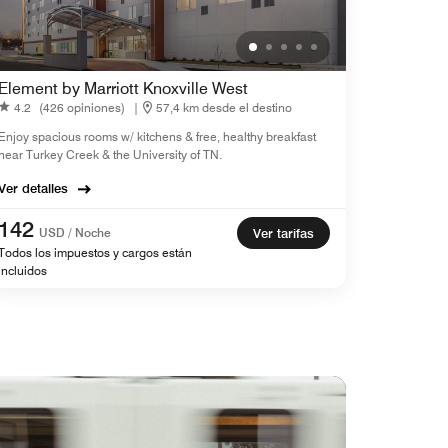
Element by Marriott Knoxville West
4.2
(426 opiniones)
|
57,4 km desde el destino
Enjoy spacious rooms w/ kitchens & free, healthy breakfast
near Turkey Creek & the University of TN.
Ver detalles
142
USD / Noche
Ver tarifas
Todos los impuestos y cargos están
incluidos
Apro