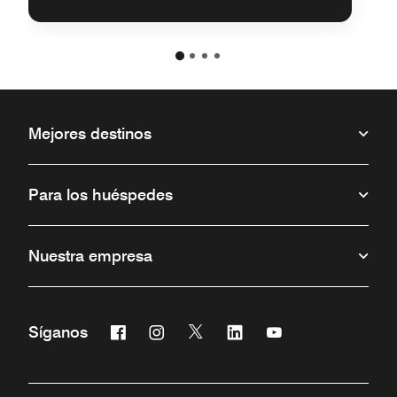
Mejores destinos
Para los huéspedes
Nuestra empresa
Facebook
Instagram
Twitter
Linkedin
Youtube
Síganos
Abre una ventana nueva
Abre una ventana nueva
Abre una ventana nueva
Abre una ventana nueva
Abre una ventana 