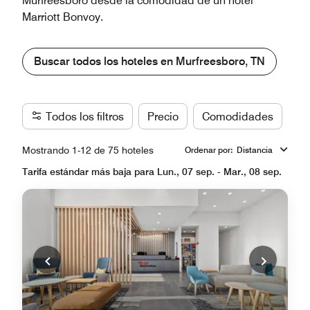
Murfreesboro desde la comodidad de un hotel
Marriott Bonvoy.
Buscar todos los hoteles en Murfreesboro, TN
Todos los filtros
Precio
Comodidades
Ma
Mostrando 1-12 de 75 hoteles
Ordenar por
:
Distancia
Tarifa estándar más baja para Lun., 07 sep. - Mar., 08 sep.