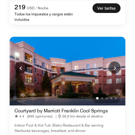
219
USD / Noche
Ver tarifas
Todos los impuestos y cargos están
incluidos
Courtyard by Marriott Franklin Cool Springs
4.4
(895 opiniones)
|
38,9 km desde el destino
Indoor Pool & Hot Tub. Bistro Restaurant & Bar serving
Starbucks beverages, breakfast, and dinner.