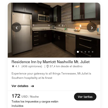
Residence Inn by Marriott Nashville Mt. Juliet
4.1
(436 opiniones)
|
37,4 km desde el destino
Experience your gateway to all things Tennessee, Mt Juliet is
Southern hospitality at its finest
Ver detalles
172
USD / Noche
Ver tarifas
Todos los impuestos y cargos están
incluidos