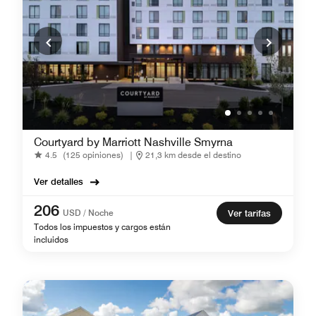
Courtyard by Marriott Nashville Smyrna
4.5
(125 opiniones)
|
21,3 km desde el destino
Ver detalles
206
USD / Noche
Ver tarifas
Todos los impuestos y cargos están
incluidos