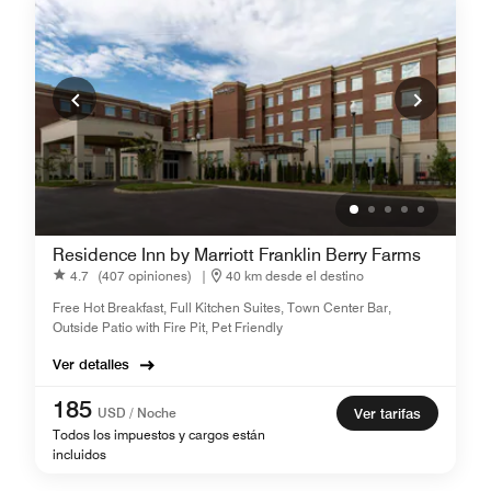
Residence Inn by Marriott Franklin Berry Farms
4.7
(407 opiniones)
|
40 km desde el destino
Free Hot Breakfast, Full Kitchen Suites, Town Center Bar,
Outside Patio with Fire Pit, Pet Friendly
Ver detalles
185
USD / Noche
Ver tarifas
Todos los impuestos y cargos están
incluidos