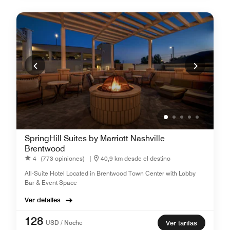
SpringHill Suites by Marriott Nashville
Brentwood
4
(773 opiniones)
|
40,9 km desde el destino
All-Suite Hotel Located in Brentwood Town Center with Lobby
Bar & Event Space
Ver detalles
128
USD / Noche
Ver tarifas