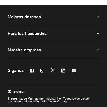
Mejores destinos
Para los huéspedes
Nuestra empresa
Facebook
Instagram
Twitter
Linkedin
Youtube
Síganos
Abre una ventana nueva
Abre una ventana nueva
Abre una ventana nueva
Abre una ventana nueva
Abre una ventana 
Español
© 1996 – 2026 Marriott International, Inc. Todos los derechos
reservados. Información exclusiva de Marriott