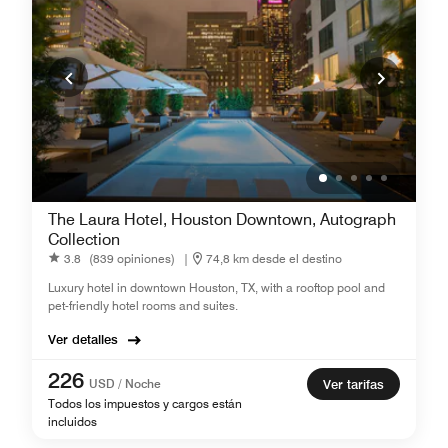
The Laura Hotel, Houston Downtown, Autograph
Collection
3.8
(839 opiniones)
|
74,8 km desde el destino
Luxury hotel in downtown Houston, TX, with a rooftop pool and
pet-friendly hotel rooms and suites.
Ver detalles
226
USD / Noche
Ver tarifas
Todos los impuestos y cargos están
incluidos