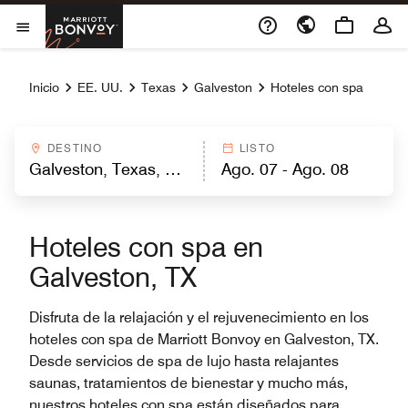
Skip to Content
Marriott Bonvoy
Abrir el menú
Inicio
EE. UU.
Texas
Galveston
Hoteles con spa
DESTINO
LISTO
Hoteles con spa en
Galveston, TX
Disfruta de la relajación y el rejuvenecimiento en los
hoteles con spa de Marriott Bonvoy en Galveston, TX.
Desde servicios de spa de lujo hasta relajantes
saunas, tratamientos de bienestar y mucho más,
nuestros hoteles con spa están diseñados para