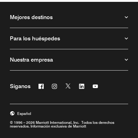
Mejores destinos
Para los huéspedes
Nuestra empresa
Facebook
Instagram
Twitter
Linkedin
Youtube
Síganos
Abre una ventana nueva
Abre una ventana nueva
Abre una ventana nueva
Abre una ventana nueva
Abre una ventana 
Español
© 1996 – 2026 Marriott International, Inc. Todos los derechos
reservados. Información exclusiva de Marriott