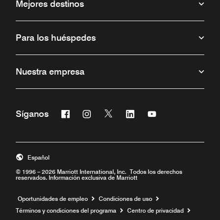
Mejores destinos
Para los huéspedes
Nuestra empresa
Facebook
Instagram
Twitter
Linkedin
Youtube
Síganos
Abre una ventana nueva
Abre una ventana nueva
Abre una ventana nueva
Abre una ventana nueva
Abre una ventana 
Español
© 1996 – 2026 Marriott International, Inc. Todos los derechos
reservados. Información exclusiva de Marriott
Abre una ventana nueva
Oportunidades de empleo
Condiciones de uso
Términos y condiciones del programa
Centro de privacidad