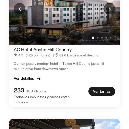
AC Hotel Austin Hill Country
4.3
(425 opiniones)
|
52,6 km desde el destino
Contemporary modern hotel in Texas Hill County just a 15-
minute drive from downtown Austin.
Ver detalles
233
USD / Noche
Ver tarifas
Todos los impuestos y cargos están
incluidos