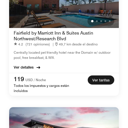
Fairfield by Marriott Inn & Suites Austin
Northwest/Research Blvd
4.2
(721 opiniones)
|
49,7 km desde el destino
Centrally located pet friendly hotel near the Domain w/ outdoor
pool, free breakfast, & Wifi.
Ver detalles
119
USD / Noche
Ver tarifas
Todos los impuestos y cargos están
incluidos