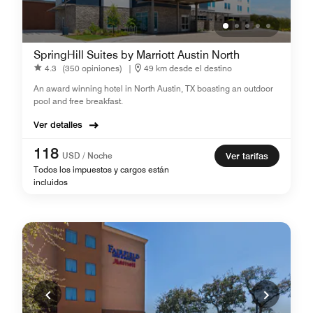
SpringHill Suites by Marriott Austin North
4.3
(350 opiniones)
|
49 km desde el destino
An award winning hotel in North Austin, TX boasting an outdoor
pool and free breakfast.
Ver detalles
118
USD / Noche
Ver tarifas
Todos los impuestos y cargos están
incluidos