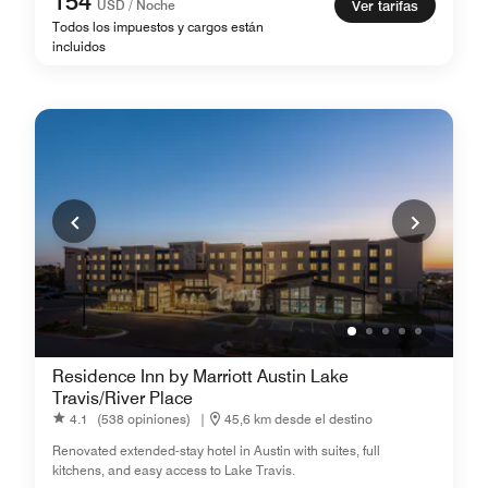
154
USD / Noche
Ver tarifas
Todos los impuestos y cargos están
incluidos
Residence Inn by Marriott Austin Lake
Travis/River Place
4.1
(538 opiniones)
|
45,6 km desde el destino
Renovated extended-stay hotel in Austin with suites, full
kitchens, and easy access to Lake Travis.