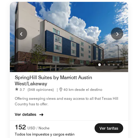
SpringHill Suites by Marriott Austin
West/Lakeway
3.7
(348 opiniones)
|
40 km desde el destino
Offering sweeping views and easy access to all that Texas Hill
Country has to offer.
Ver detalles
152
USD / Noche
Ver tarifas
Todos los impuestos y cargos están