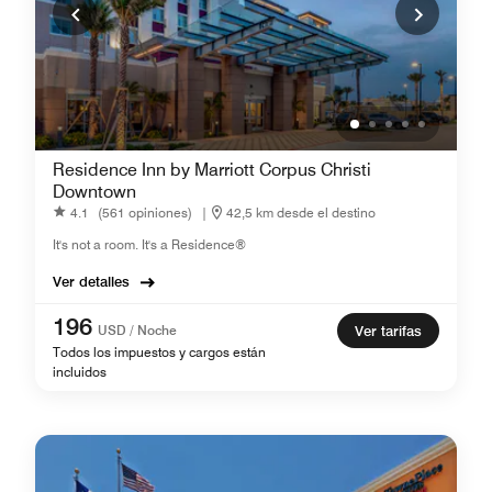
Residence Inn by Marriott Corpus Christi
Downtown
4.1
(561 opiniones)
|
42,5 km desde el destino
It's not a room. It's a Residence®
Ver detalles
196
USD / Noche
Ver tarifas
Todos los impuestos y cargos están
incluidos