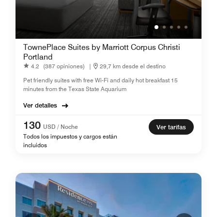
TownePlace Suites by Marriott Corpus Christi
Portland
4.2
(387 opiniones)
|
29,7 km desde el destino
Pet friendly suites with free Wi-Fi and daily hot breakfast 15
minutes from the Texas State Aquarium
Ver detalles
130
USD / Noche
Ver tarifas
Todos los impuestos y cargos están
incluidos