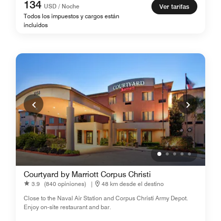
134
USD / Noche
Ver tarifas
Todos los impuestos y cargos están
incluidos
Courtyard by Marriott Corpus Christi
3.9
(840 opiniones)
|
48 km desde el destino
Close to the Naval Air Station and Corpus Christi Army Depot.
Enjoy on-site restaurant and bar.