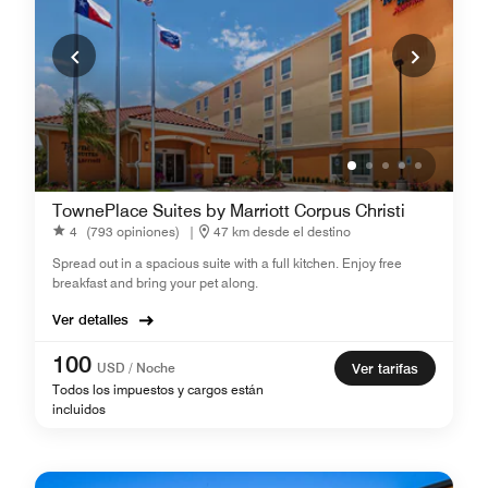
TownePlace Suites by Marriott Corpus Christi
4
(793 opiniones)
|
47 km desde el destino
Spread out in a spacious suite with a full kitchen. Enjoy free
breakfast and bring your pet along.
Ver detalles
100
USD / Noche
Ver tarifas
Todos los impuestos y cargos están
incluidos