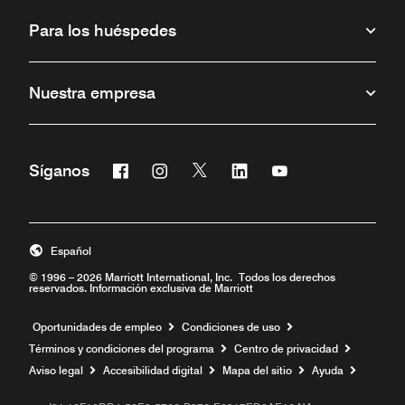
Para los huéspedes
Nuestra empresa
Facebook
Instagram
Twitter
Linkedin
Youtube
Síganos
Abre una ventana nueva
Abre una ventana nueva
Abre una ventana nueva
Abre una ventana nueva
Abre una ventana 
Español
© 1996 – 2026 Marriott International, Inc. Todos los derechos
reservados. Información exclusiva de Marriott
Abre una ventana nueva
Oportunidades de empleo
Condiciones de uso
Términos y condiciones del programa
Centro de privacidad
Aviso legal
Accesibilidad digital
Mapa del sitio
Ayuda