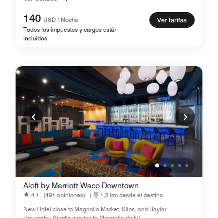
140
USD / Noche
Ver tarifas
Todos los impuestos y cargos están
incluidos
Aloft by Marriott Waco Downtown
4.1
(491 opiniones)
|
1,3 km desde el destino
New Hotel close to Magnolia Market, Silos, and Baylor
University. Shuttle service to Magnolia daily!