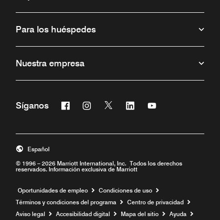
Para los huéspedes
Nuestra empresa
Facebook
Instagram
Twitter
Linkedin
Youtube
Síganos
Abre una ventana nueva
Abre una ventana nueva
Abre una ventana nueva
Abre una ventana nueva
Abre una ventana 
Español
© 1996 – 2026 Marriott International, Inc. Todos los derechos
reservados. Información exclusiva de Marriott
Abre una ventana nueva
Oportunidades de empleo
Condiciones de uso
Términos y condiciones del programa
Centro de privacidad
Aviso legal
Accesibilidad digital
Mapa del sitio
Ayuda