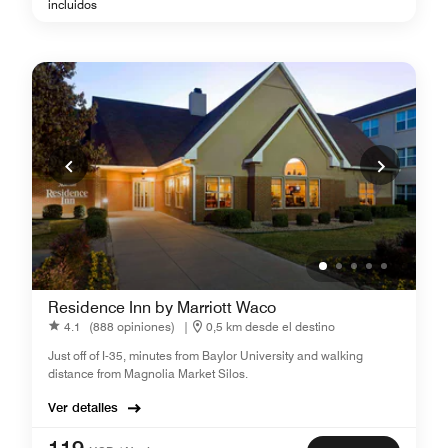
incluidos
Residence Inn by Marriott Waco
4.1
(888 opiniones)
|
0,5 km desde el destino
Just off of I-35, minutes from Baylor University and walking
distance from Magnolia Market Silos.
Ver detalles