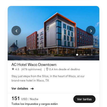
AC Hotel Waco Downtown
4.5
(479 opiniones)
|
0,4 km desde el destino
Stay just steps from the Silos, in the heart of Waco, at our
brand-new hotel in Waco, TX
Ver detalles
151
USD / Noche
Ver tarifas
Todos los impuestos y cargos están