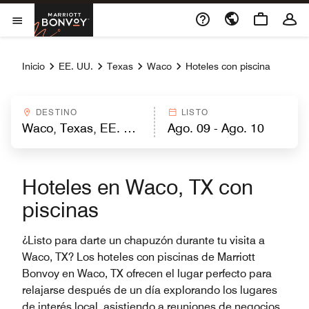
Skip to Content
Marriott Bonvoy
Abrir el menú
Inicio
EE. UU.
Texas
Waco
Hoteles con piscina
DESTINO
LISTO
Hoteles en Waco, TX con
piscinas
¿Listo para darte un chapuzón durante tu visita a
Waco, TX? Los hoteles con piscinas de Marriott
Bonvoy en Waco, TX ofrecen el lugar perfecto para
relajarse después de un día explorando los lugares
de interés local, asistiendo a reuniones de negocios