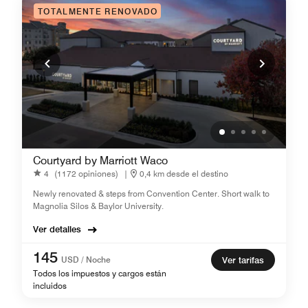
TOTALMENTE RENOVADO
Courtyard by Marriott Waco
4
(1172 opiniones)
|
0,4 km desde el destino
Newly renovated & steps from Convention Center. Short walk to
Magnolia Silos & Baylor University.
Ver detalles
145
USD / Noche
Ver tarifas
Todos los impuestos y cargos están
incluidos