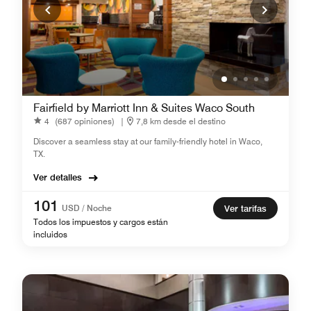
Fairfield by Marriott Inn & Suites Waco South
4
(687 opiniones)
|
7,8 km desde el destino
Discover a seamless stay at our family-friendly hotel in Waco,
TX.
Ver detalles
101
USD / Noche
Ver tarifas
Todos los impuestos y cargos están
incluidos