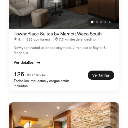
TownePlace Suites by Marriott Waco South
4.1
(525 opiniones)
|
7,7 km desde el destino
Newly renovated extended stay hotel. 7 minutes to Baylor &
Magnolia
Ver detalles
126
USD / Noche
Ver tarifas
Todos los impuestos y cargos están
incluidos