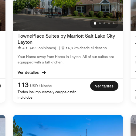
TownePlace Suites by Marriott Salt Lake City
Layton
4.1
(499 opiniones)
|
14,8 km desde el destino
Your Home away from Home in Layton. All of our suites are
equipped with a full kitchen.
Ver detalles
113
USD / Noche
Ver tarifas
Todos los impuestos y cargos están
incluidos