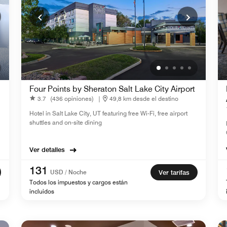
Four Points by Sheraton Salt Lake City Airport
3.7
(436 opiniones)
|
49,8 km desde el destino
Hotel in Salt Lake City, UT featuring free Wi-Fi, free airport
shuttles and on-site dining
Ver detalles
131
USD / Noche
Ver tarifas
Todos los impuestos y cargos están
incluidos