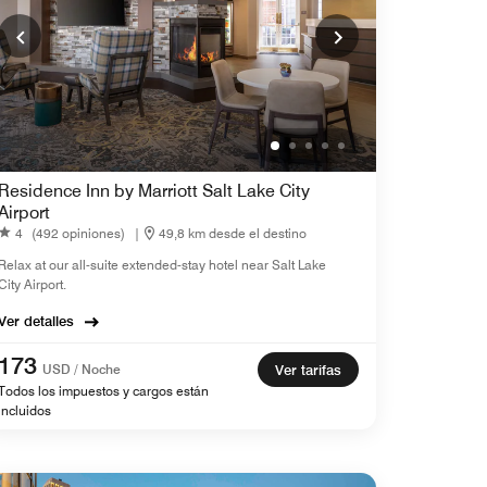
Residence Inn by Marriott Salt Lake City
Airport
4
(492 opiniones)
|
49,8 km desde el destino
Relax at our all-suite extended-stay hotel near Salt Lake
City Airport.
Ver detalles
173
USD / Noche
Ver tarifas
Todos los impuestos y cargos están
incluidos