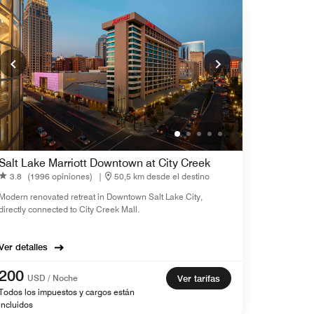
Salt Lake Marriott Downtown at City Creek
3.8
(1996 opiniones)
|
50,5 km desde el destino
Modern renovated retreat in Downtown Salt Lake City,
directly connected to City Creek Mall.
Ver detalles
200
USD / Noche
Ver tarifas
Todos los impuestos y cargos están
incluidos