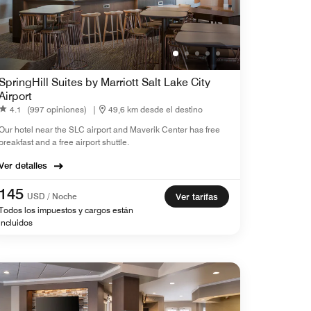
SpringHill Suites by Marriott Salt Lake City
Airport
4.1
(997 opiniones)
|
49,6 km desde el destino
Our hotel near the SLC airport and Maverik Center has free
breakfast and a free airport shuttle.
Ver detalles
145
USD / Noche
Ver tarifas
Todos los impuestos y cargos están
incluidos