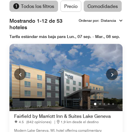
1
Todos los filtros
Precio
Comodidades
M
Mostrando 1-12 de 53
Ordenar por
:
Distancia
hoteles
Tarifa estándar más baja para Lun., 07 sep. - Mar., 08 sep.
Fairfield by Marriott Inn & Suites Lake Geneva
4.5
(642 opiniones)
|
1,9 km desde el destino
Modern Lake Geneva, WI, hotel offering complimentary