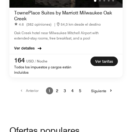
TownePlace Suites by Marriott Milwaukee Oak
Creek
4.6
(382 opiniones)
|
54,3 km desde el destino
Oak Creek hotel near Milwaukee Mitchell Airport with
extended-stay rooms, free breakfast, and a pool
Ver detalles
164
USD / Noche
Ver tarifas
Todos los impuestos y cargos están
incluidos
Anterior
1
2
3
4
5
Siguiente
Ofertas populares