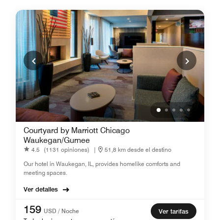
Courtyard by Marriott Chicago
Waukegan/Gurnee
4.5
(1131 opiniones)
|
51,8 km desde el destino
Our hotel in Waukegan, IL, provides homelike comforts and
meeting spaces.
Ver detalles
159
USD / Noche
Ver tarifas