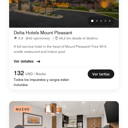
Delta Hotels Mount Pleasant
3.9
(842 opiniones)
|
48,2 km desde el destino
A full-service hotel in the heart of Mount Pleasant! Free Wi-fi,
onsite restaurant and indoor pool.
Ver detalles
132
USD / Noche
Ver tarifas
Todos los impuestos y cargos están
incluidos
NUEVO