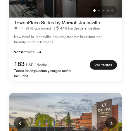
TownePlace Suites by Marriott Janesville
4.4
(315 opiniones)
|
47,5 km desde el destino
New hotel in Janesville including free hot breakfast, pet
friendly, and full kitchens.
Ver detalles
183
USD / Noche
Ver tarifas
Todos los impuestos y cargos están
incluidos