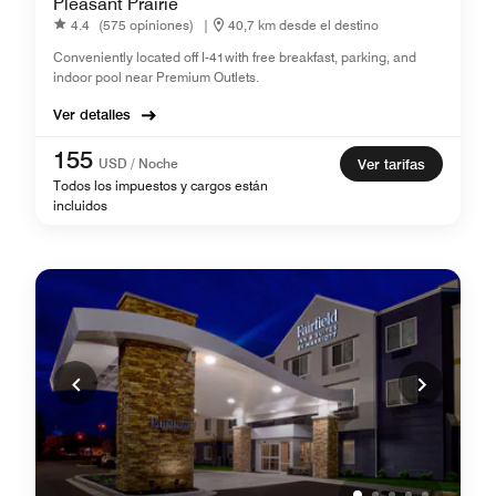
Pleasant Prairie
4.4
(575 opiniones)
|
40,7 km desde el destino
Conveniently located off I-41with free breakfast, parking, and
indoor pool near Premium Outlets.
Ver detalles
155
USD / Noche
Ver tarifas
Todos los impuestos y cargos están
incluidos