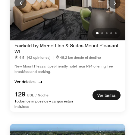
Fairfield by Marriott Inn & Suites Mount Pleasant,
WI
4.5
(42 opiniones)
|
48,2 km desde el destino
New ​Mount Pleasant pet-friendly hotel near I-94 offering free
breakfast and parking.
Ver detalles
129
USD / Noche
Ver tarifas
Todos los impuestos y cargos están
incluidos