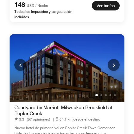
148
USD / Noche
Ver tarifas
Todos los impuestos y cargos están
incluidos
Courtyard by Marriott Milwaukee Brookfield at
Poplar Creek
3.3
(57 opiniones)
|
54,1 km desde el destino
Nuevo hotel de primer nivel en Poplar Creek Town Center con
bistro, pub y garaje de estacionamiento con temperatura