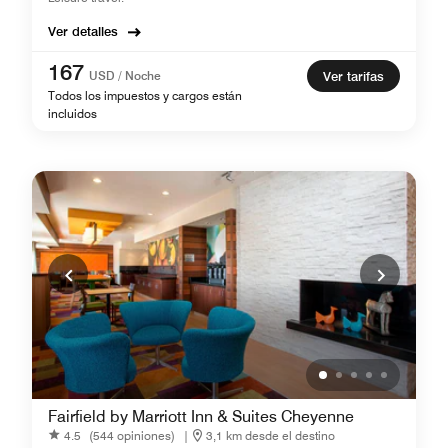
Ver detalles
167
USD / Noche
Ver tarifas
Todos los impuestos y cargos están
incluidos
Fairfield by Marriott Inn & Suites Cheyenne
4.5
(544 opiniones)
|
3,1 km desde el destino