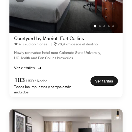
Courtyard by Marriott Fort Collins
4
(706 opiniones)
|
70,9 km desde el destino
Newly renovated hotel near Colorado State University,
UCHealth and Fort Collins breweries.
Ver detalles
103
USD / Noche
Ver tarifas
Todos los impuestos y cargos están
incluidos