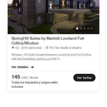
SpringHill Suites by Marriott Loveland Fort
Collins/Windsor
4.2
(319 opiniones)
|
78,7 km desde el destino
Windsor, CO hotel located between Loveland and Fort Collins
with free breakfast, parking and Wi-Fi.
Ver detalles
145
USD / Noche
Ver tarifas
Todos los impuestos y cargos están
incluidos