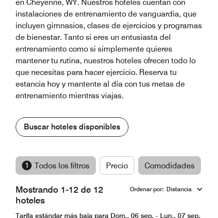
en Cheyenne, WY. Nuestros hoteles cuentan con
instalaciones de entrenamiento de vanguardia, que
incluyen gimnasios, clases de ejercicios y programas
de bienestar. Tanto si eres un entusiasta del
entrenamiento como si simplemente quieres
mantener tu rutina, nuestros hoteles ofrecen todo lo
que necesitas para hacer ejercicio. Reserva tu
estancia hoy y mantente al día con tus metas de
entrenamiento mientras viajas.
Buscar hoteles disponibles
1
Todos los filtros
Precio
Comodidades
M
Mostrando 1-12 de 12
Ordenar por
:
Distancia
hoteles
Tarifa estándar más baja para Dom., 06 sep. - Lun., 07 sep.