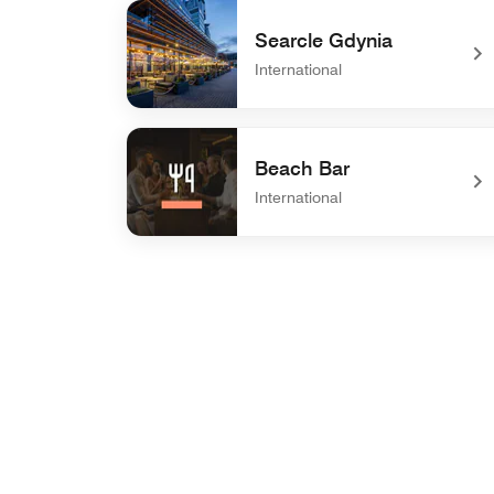
undefined Polskie Smaki Restaurant
Searcle Gdynia
International
undefined Searcle Gdynia
Beach Bar
International
undefined Beach Bar