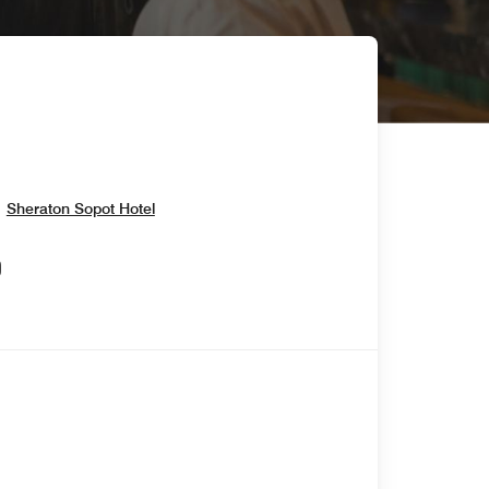
Opens In New Window
Sheraton Sopot Hotel
Opens In New Window