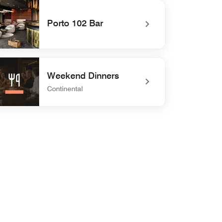
efined Chef's Table
Porto 102 Bar
efined Porto 102 Bar
Weekend Dinners
Continental
defined Weekend Dinners