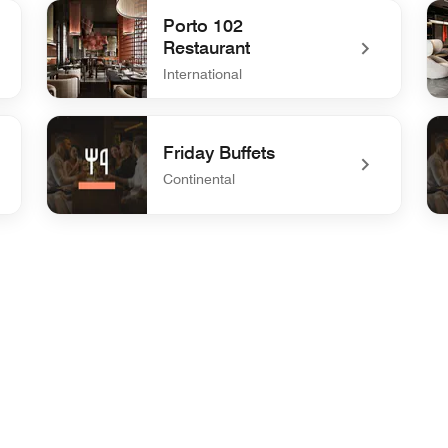
undefined 512 Bar
und
Porto 102
Restaurant
International
undefined Porto 102 Restaurant
und
Friday Buffets
Continental
undefined Friday Buffets
un