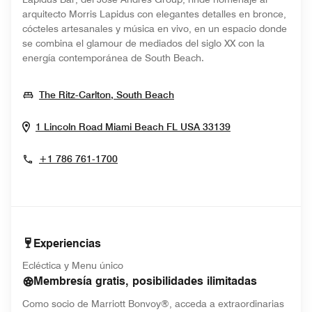
arquitecto Morris Lapidus con elegantes detalles en bronce,
cócteles artesanales y música en vivo, en un espacio donde
se combina el glamour de mediados del siglo XX con la
energía contemporánea de South Beach.
Opens In New Window
The Ritz-Carlton, South Beach
Opens In New 
1 Lincoln Road
Miami Beach
FL
USA
33139
+1 786 761-1700
Experiencias
Ecléctica y Menu único
Membresía gratis, posibilidades ilimitadas
Como socio de Marriott Bonvoy®, acceda a extraordinarias