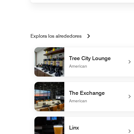
Explora los alrededores
Tree City Lounge
American
undefined Tree City Lounge
The Exchange
American
undefined The Exchange
Linx