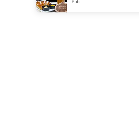
Pub
undefined Linx