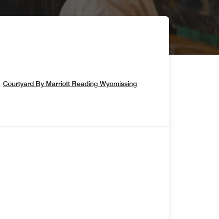
Opens In New Window
Courtyard By Marriott Reading Wyomissing