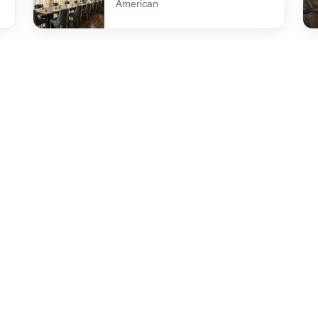
American
undefined The Dime
und