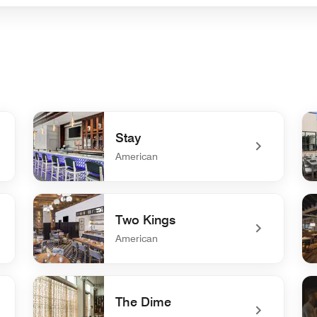
Stay
American
undefined Stay
un
Two Kings
American
undefined Two Kings
un
The Dime