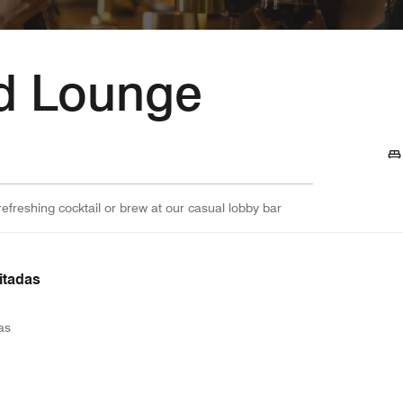
d Lounge
refreshing cocktail or brew at our casual lobby bar
itadas
as