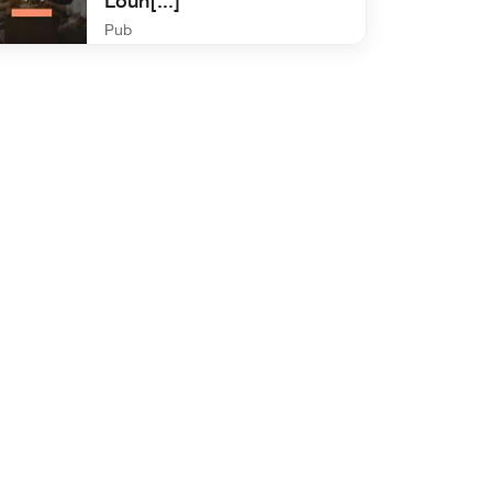
Loun[...]
Pub
efined SpringHill Suites by Marriott Guest Loun[...]