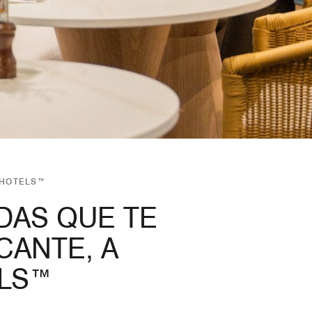
 HOTELS™
IDAS QUE TE
CANTE, A
LS™