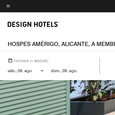
Skip
to
Texto del menú
main
content
HOSPES AMÉRIGO, ALICANTE, A MEMB
FECHAS
(
1
NOCHE)
sáb., 08. ago.
dom., 09. ago.