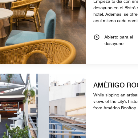
Empieza tu día con en
desayuno en el Bistró 
hotel. Además, se ofr
aquí mismo cada domin
Abierto para el
desayuno
AMÉRIGO RO
While sipping an artisan
views of the city's his
from Amérigo Rooftop 