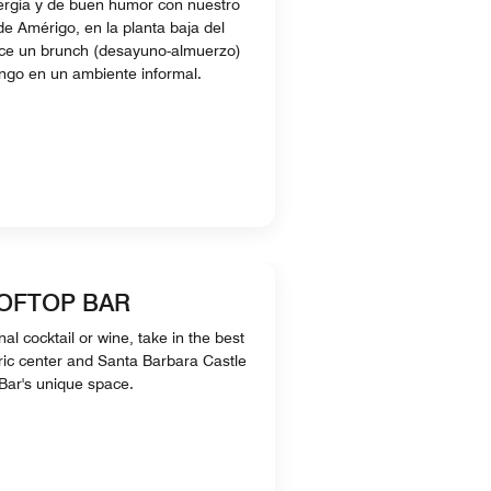
ergía y de buen humor con nuestro
de Amérigo, en la planta baja del
ece un brunch (desayuno-almuerzo)
go en un ambiente informal.
OFTOP BAR
al cocktail or wine, take in the best
toric center and Santa Barbara Castle
Bar's unique space.