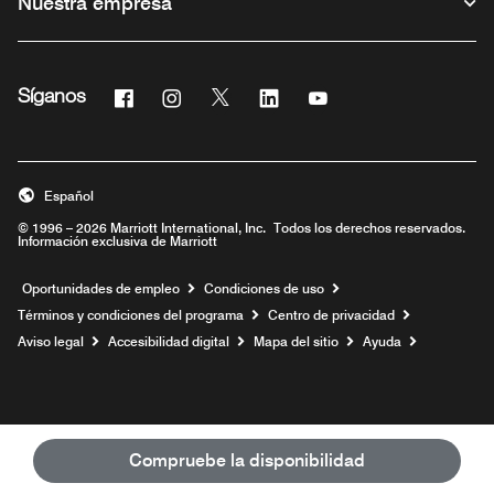
Nuestra empresa
Facebook
Instagram
Twitter
Linkedin
Youtube
Síganos
Abre una ventana nueva
Abre una ventana nueva
Abre una ventana nueva
Abre una ventana nueva
Abre una ventana nue
Español
© 1996 – 2026 Marriott International, Inc. Todos los derechos reservados.
Información exclusiva de Marriott
Abre una ventana nueva
Oportunidades de empleo
Condiciones de uso
Términos y condiciones del programa
Centro de privacidad
Aviso legal
Accesibilidad digital
Mapa del sitio
Ayuda
Compruebe la disponibilidad