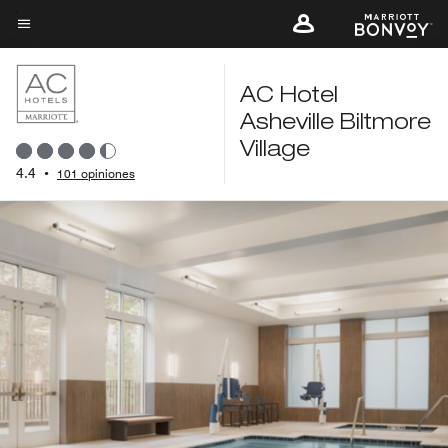
Skip
to
Texto del menú
main
content
AC Hotel
Asheville Biltmore
Village
4.4
•
101 opiniones