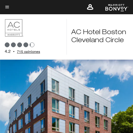
Skip
to
Texto del menú
main
content
AC Hotel Boston
Cleveland Circle
4.2
•
715 opiniones