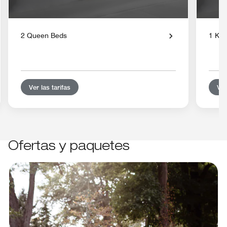
2 Queen Beds
1 Kin
Ver las tarifas
Ver
Ofertas y paquetes