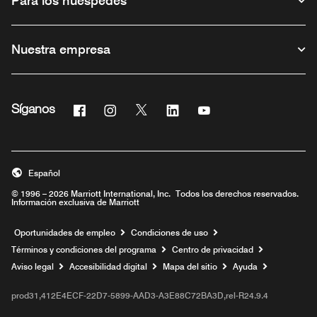
Para los huéspedes
Nuestra empresa
Facebook
Instagram
Twitter
Linkedin
Youtube
Síganos
Abre una ventana nueva
Abre una ventana nueva
Abre una ventana nueva
Abre una ventana nueva
Abre una ventana nue
Español
© 1996 – 2026 Marriott International, Inc. Todos los derechos reservados.
Información exclusiva de Marriott
Abre una ventana nueva
Oportunidades de empleo
Condiciones de uso
Términos y condiciones del programa
Centro de privacidad
Aviso legal
Accesibilidad digital
Mapa del sitio
Ayuda
prod31,412E4ECF-22D7-5899-AAD3-A3E88C72BA3D,rel-R24.9.4