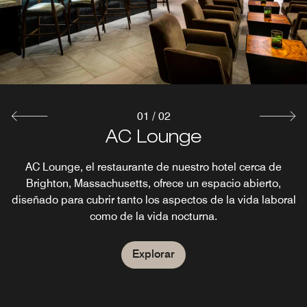
01
/
02
AC Lounge
AC Kitchen
Desayuno bufet de inspiración europea con frutas frescas,
AC Lounge, el restaurante de nuestro hotel cerca de
quesos y embutidos artesanales, y huevos preparados a
Brighton, Massachusetts, ofrece un espacio abierto,
diseñado para cubrir tanto los aspectos de la vida laboral
su gusto.
como de la vida nocturna.
Explorar
Explorar