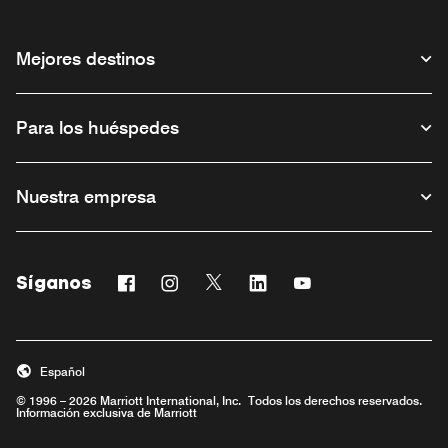
Mejores destinos
Para los huéspedes
Nuestra empresa
Síganos
Facebook
Instagram
Twitter
Linkedin
Youtube
Abre una ventana nueva
Abre una ventana nueva
Abre una ventana nueva
Abre una ventana nueva
Abre una ventana n
Español
© 1996 – 2026 Marriott International, Inc. Todos los derechos reservados.
Información exclusiva de Marriott