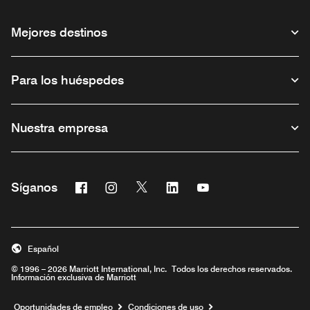
Mejores destinos
Para los huéspedes
Nuestra empresa
Facebook
Instagram
Twitter
Linkedin
Youtube
Síganos
Abre una ventana nueva
Abre una ventana nueva
Abre una ventana nueva
Abre una ventana nueva
Abre una ventana nu
Español
© 1996 – 2026 Marriott International, Inc. Todos los derechos reservados.
Información exclusiva de Marriott
Abre una ventana nueva
Oportunidades de empleo
Condiciones de uso