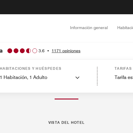
Información general
Habitac
a
3.6
•
1171 opiniones
Servicios
Restaurantes
Gimnasio y entretenimiento
Lugares de interés c
HABITACIONES Y HUÉSPEDES
TARIFAS
1
Habitación,
1
Adulto
Tarifa e
FOTOS Y VÍDEOS
VISTA DEL HOTEL