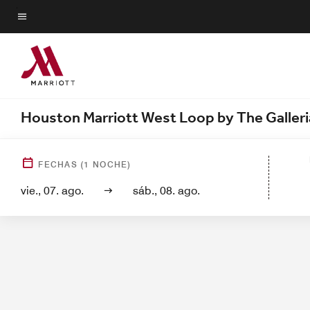
Skip
to
Texto del menú
main
content
Houston Marriott West Loop by The Galleri
Vista del hotel
Habitaciones
FECHAS
(
1
NOCHE)
vie., 07. ago.
sáb., 08. ago.