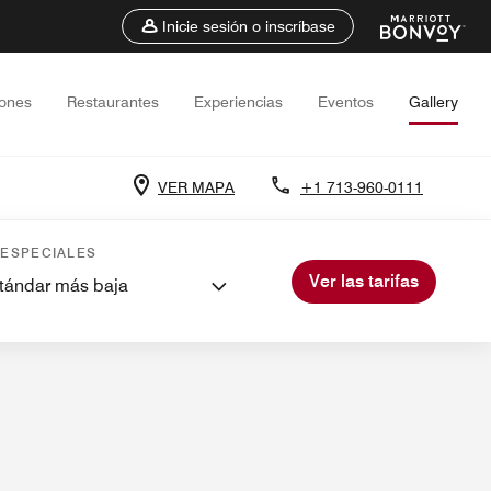
Inicie sesión o inscríbase
iones
Restaurantes
Experiencias
Eventos
Gallery
VER MAPA
+1 713-960-0111
ercanos
Eventos y reuniones
 ESPECIALES
Ver las tarifas
stándar más baja