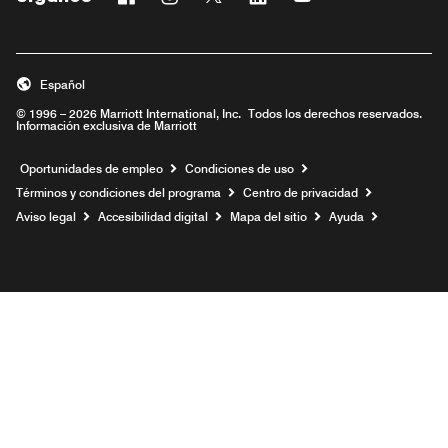
Abre una ventana nueva
Abre una ventana nueva
Abre una ventana nueva
Abre una ventana nueva
Abre una ventana n
Español
© 1996 – 2026 Marriott International, Inc. Todos los derechos reservados.
Información exclusiva de Marriott
Abre una ventana nueva
Oportunidades de empleo
Condiciones de uso
Términos y condiciones del programa
Centro de privacidad
Aviso legal
Accesibilidad digital
Mapa del sitio
Ayuda