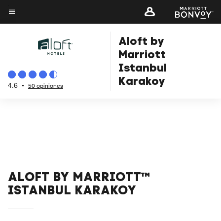
Skip
to
Texto del menú
main
Aloft by
content
Marriott
Istanbul
Karakoy
4.6
•
50 opiniones
ALOFT BY MARRIOTT™
ISTANBUL KARAKOY