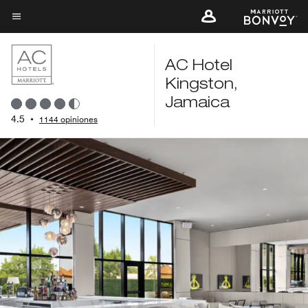
Skip
to
Texto del menú
main
content
AC Hotel
Kingston,
Jamaica
4.5
•
1144 opiniones