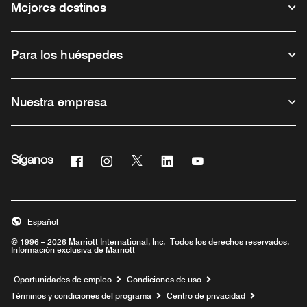
Mejores destinos
Para los huéspedes
Nuestra empresa
Facebook
Instagram
Twitter
Linkedin
Youtube
Síganos
Abre una ventana nueva
Abre una ventana nueva
Abre una ventana nueva
Abre una ventana nueva
Abre una ventana nue
Español
© 1996 – 2026 Marriott International, Inc. Todos los derechos reservados.
Información exclusiva de Marriott
Abre una ventana nueva
Oportunidades de empleo
Condiciones de uso
Términos y condiciones del programa
Centro de privacidad