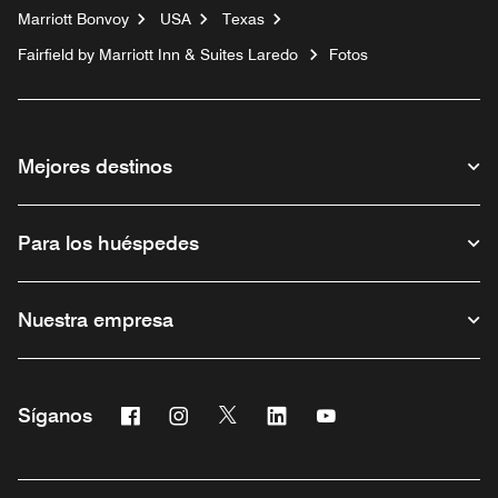
Marriott Bonvoy
USA
Texas
Fairfield by Marriott Inn & Suites Laredo
Fotos
Mejores destinos
Para los huéspedes
Nuestra empresa
Facebook
Instagram
Twitter
Linkedin
Youtube
Síganos
Abre una ventana nueva
Abre una ventana nueva
Abre una ventana nueva
Abre una ventana nueva
Abre una ventana nu