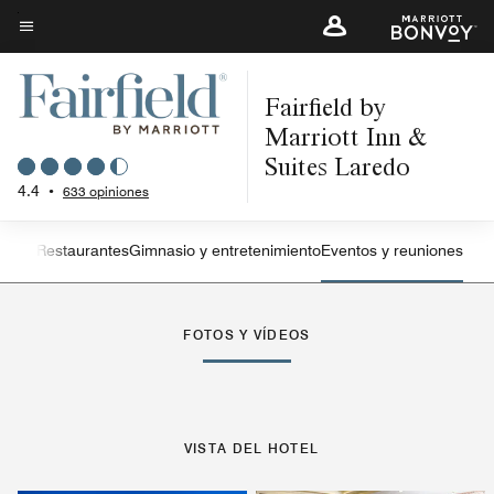
Skip
to
Texto del menú
main
Fairfield by
content
Marriott Inn &
Suites Laredo
4.4
•
633 opiniones
Suites
Restaurantes
Gimnasio y entretenimiento
Eventos y reuniones
Flecha izquierda
Fle
FOTOS Y VÍDEOS
VISTA DEL HOTEL