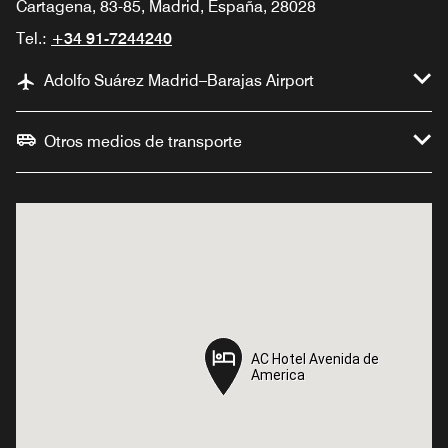
Cartagena, 83-85, Madrid, España, 28028
Tel.:
+34 91-7244240
Adolfo Suárez Madrid–Barajas Airport
Otros medios de transporte
AC Hotel Avenida de
AC Hotel Avenida de
America
America