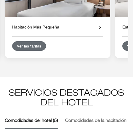
Habitación Más Pequeña
Están
Ver las tarifas
Ver
SERVICIOS DESTACADOS
DEL HOTEL
Comodidades del hotel (5)
Comodidades de la habitación (2)