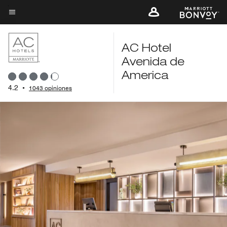
Skip
to
Texto del menú
main
content
AC Hotel
Avenida de
America
4.2
•
1043 opiniones