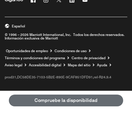
Síganos
Abre una ventana nueva
Abre una ventana nueva
Abre una ventana nueva
Abre una ventana nueva
Abre una ventana nue
Español
© 1996 – 2026 Marriott International, Inc. Todos los derechos reservados.
Información exclusiva de Marriott
Abre una ventana nueva
Oportunidades de empleo
Condiciones de uso
Términos y condiciones del programa
Centro de privacidad
Aviso legal
Accesibilidad digital
Mapa del sitio
Ayuda
prod31,DC58DE35-7103-5B2E-890E-9CAF851DFD91,rel-R24.9.4
Compruebe la disponibilidad