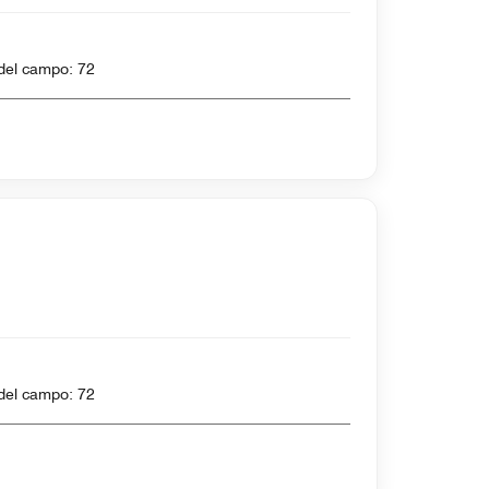
 7125 yardas , Par del campo: 72
 6982 yardas , Par del campo: 72