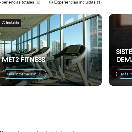
xperiencias totales (6)
Experiencias incluidas (1)
Incluido
SIST
MET2 FITNESS
DEM
Más información
Más i