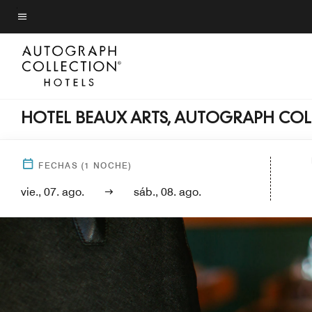
Skip
to
Texto del menú
main
content
HOTEL BEAUX ARTS, AUTOGRAPH COL
FECHAS
(
1
NOCHE)
vie., 07. ago.
sáb., 08. ago.