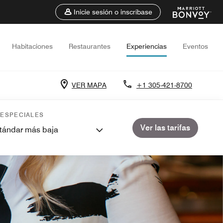
Inicie sesión o inscríbase
Habitaciones
Restaurantes
Experiencias
Eventos
VER MAPA
+1 305-421-8700
 ESPECIALES
Ver las tarifas
stándar más baja