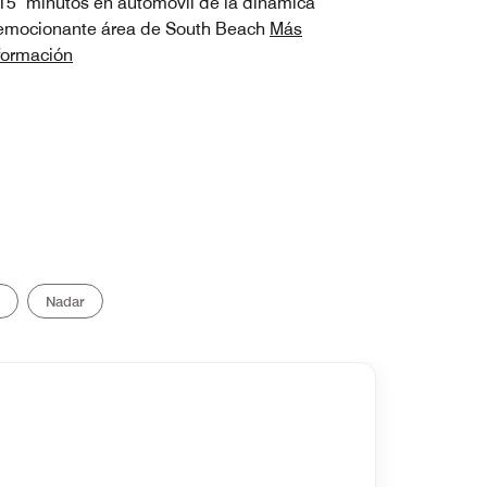
15 minutos en automóvil de la dinámica
emocionante área de South Beach
Más
formación
Nadar