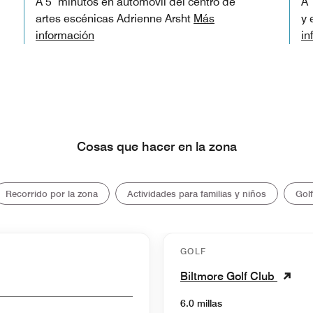
A 5 minutos en automóvil del centro de
A 
artes escénicas Adrienne Arsht
Más
y 
información
in
Cosas que hacer en la zona
Recorrido por la zona
Actividades para familias y niños
Golf
GOLF
Biltmore Golf Club
6.0 millas