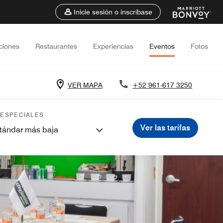
Inicie sesión o inscríbase
ciones
Restaurantes
Experiencias
Eventos
Fotos
VER MAPA
+52 961-617 3250
 ESPECIALES
Ver las tarifas
stándar más baja