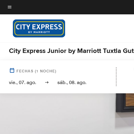
Skip
to
Texto del menú
main
content
City Express Junior by Marriott Tuxtla Gu
FECHAS
(
1
NOCHE)
vie., 07. ago.
sáb., 08. ago.