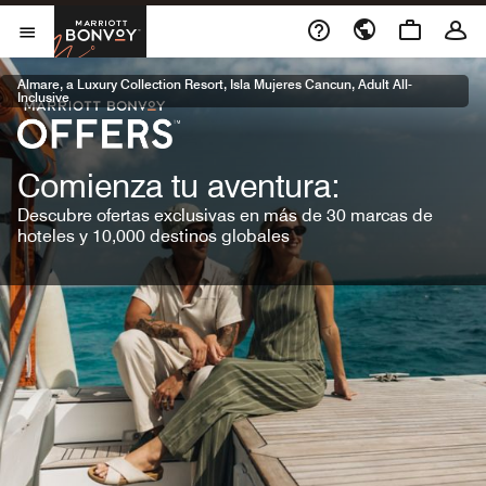
Skip to Content
Marriott Bonvoy
Abrir el menú
Almare, a Luxury Collection Resort, Isla Mujeres Cancun, Adult All-
Inclusive
Comienza tu aventura:
Descubre ofertas exclusivas en más de 30 marcas de
hoteles y 10,000 destinos globales