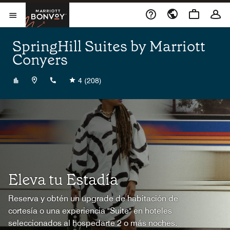
Skip to Content
Marriott Bonvoy
Abrir el menú
SpringHill Suites by Marriott
Conyers
+16789642400
4
(208)
Eleva tu Estadía
Reserva y obtén un upgrade de habitación de
cortesía o una experiencia "Suite" en hoteles
seleccionados al hospedarte 2 o más noches.