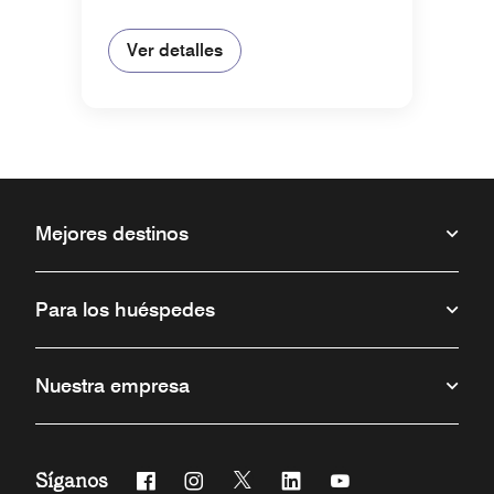
Ver detalles
Mejores destinos
Para los huéspedes
Nuestra empresa
Síganos
Facebook
Instagram
Twitter
Linkedin
Youtube
Abre una ventana nueva
Abre una ventana nueva
Abre una ventana nueva
Abre una ventana nueva
Abre una ventana 