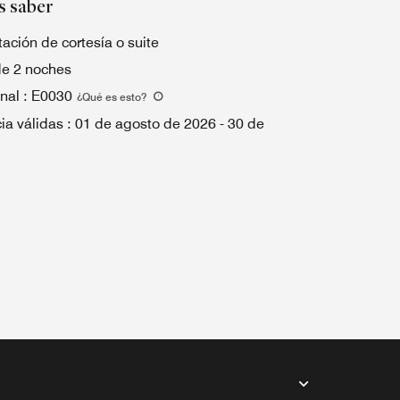
s saber
ación de cortesía o suite
de 2 noches
nal
:
E0030
¿Qué es esto
?
ia válidas
:
01 de agosto de 2026
-
30 de