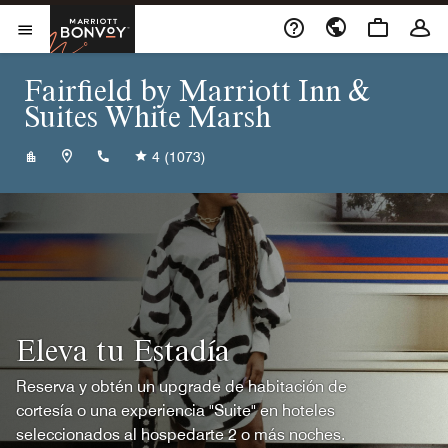
Skip to Content
Marriott Bonvoy
Abrir el menú
Fairfield by Marriott Inn &
Suites White Marsh
+14109339797
4
(1073)
Eleva tu Estadía
Reserva y obtén un upgrade de habitación de
cortesía o una experiencia "Suite" en hoteles
seleccionados al hospedarte 2 o más noches.