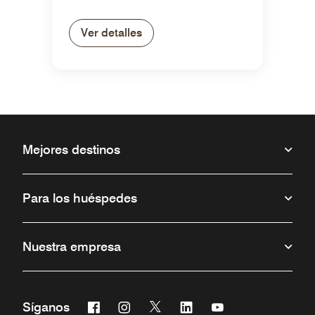
Ver detalles
Mejores destinos
Para los huéspedes
Nuestra empresa
Facebook
Instagram
Twitter
Linkedin
Youtube
Síganos
Abre una ventana nueva
Abre una ventana nueva
Abre una ventana nueva
Abre una ventana nueva
Abre una ventana 