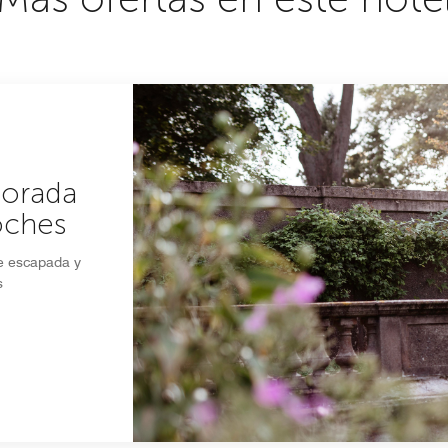
porada
oches
te escapada y
s