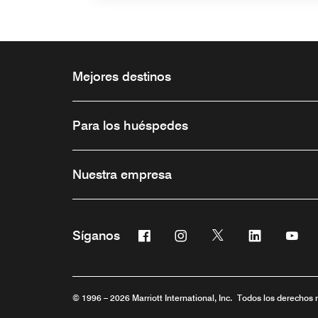
Mejores destinos
Para los huéspedes
Nuestra empresa
Facebook
Instagram
Twitter
Linkedin
You
Síganos
Abre una ventana nueva
Abre una ventana nueva
Abre una ventana 
Abre una ve
Abre
© 1996 – 2026 Marriott International, Inc. Todos los derechos 