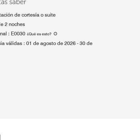
tas saber
ación de cortesía o suite
de 2 noches
nal
:
E0030
¿Qué es esto
?
ia válidas
:
01 de agosto de 2026
-
30 de
l