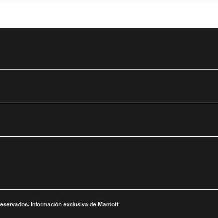
tube
nueva
ntana nueva
 una ventana nueva
reservados. Información exclusiva de Marriott