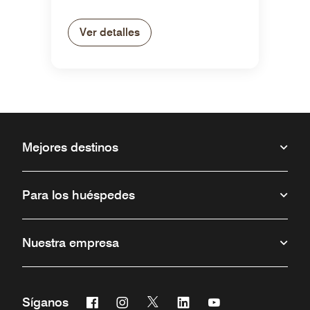
Ver detalles
Mejores destinos
Para los huéspedes
Nuestra empresa
Facebook
Instagram
Twitter
Linkedin
Youtube
Síganos
Abre una ventana nueva
Abre una ventana nueva
Abre una ventana nueva
Abre una ventana nueva
Abre una ventana 