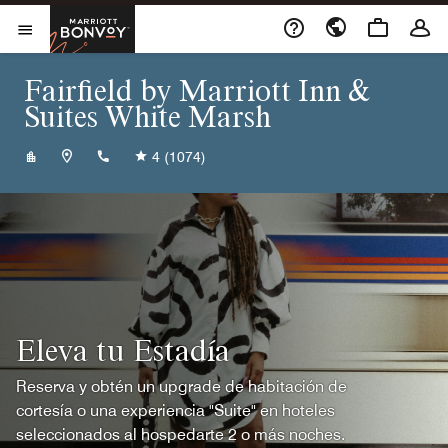
Skip to Content
Marriott Bonvoy
Abrir el menú
Fairfield by Marriott Inn &
Suites White Marsh
+14109339797
4
(1074)
Eleva tu Estadía
Reserva y obtén un upgrade de habitación de
cortesía o una experiencia "Suite" en hoteles
seleccionados al hospedarte 2 o más noches.