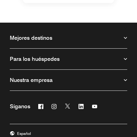
Mejores destinos
Para los huéspedes
Nuestra empresa
Facebook
Instagram
Twitter
Linkedin
Youtube
Síganos
Abre una ventana nueva
Abre una ventana nueva
Abre una ventana nueva
Abre una ventana nueva
Abre una ventana 
Español