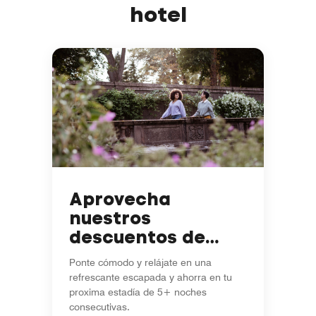
hotel
Aprovecha
nuestros
descuentos de
temporada en
Ponte cómodo y relájate en una
estadías de 5+
refrescante escapada y ahorra en tu
noches
proxima estadía de 5+ noches
consecutivas.