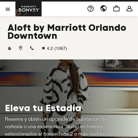
Skip to Content
Marriott Bonvoy
Abrir el menú
Aloft by Marriott Orlando
Downtown
+14073803500
4.2
(1067)
Eleva tu Estadía
Reserva y obtén un upgrade de habitación de
cortesía o una experiencia "Suite" en hoteles
seleccionados al hospedarte 2 o más noches.