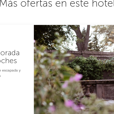
Más ofertas en este hote
porada
oches
te escapada y
s