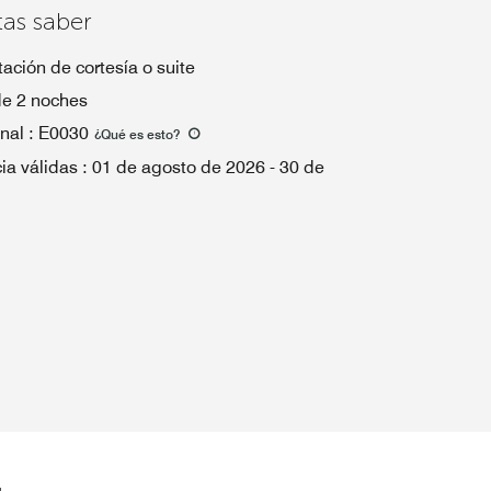
tas saber
ación de cortesía o suite
de 2 noches
nal
:
E0030
¿Qué es esto
?
ia válidas
:
01 de agosto de 2026
-
30 de