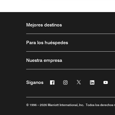
Mejores destinos
Para los huéspedes
Nuestra empresa
Facebook
Instagram
Twitter
Linkedin
You
Síganos
Abre una ventana nueva
Abre una ventana nueva
Abre una ventana 
Abre una ve
Abre
© 1996 – 2026 Marriott International, Inc. Todos los derechos 