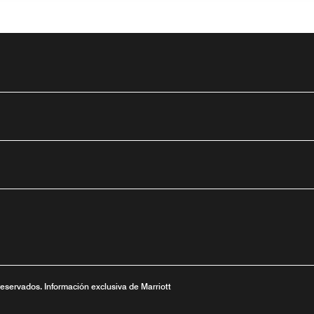
tube
nueva
ntana nueva
 una ventana nueva
reservados. Información exclusiva de Marriott