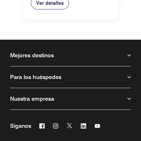
Ver detalles
Mejores destinos
Para los huéspedes
Nuestra empresa
Facebook
Instagram
Twitter
Linkedin
Youtube
Síganos
Abre una ventana nueva
Abre una ventana nueva
Abre una ventana nueva
Abre una ventana nueva
Abre una ventana 