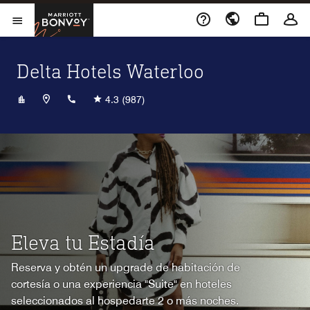
Skip to Content
Marriott Bonvoy
Abrir el menú
Delta Hotels Waterloo
+15195140404
4.3
(987)
Eleva tu Estadía
Reserva y obtén un upgrade de habitación de
cortesía o una experiencia "Suite" en hoteles
seleccionados al hospedarte 2 o más noches.