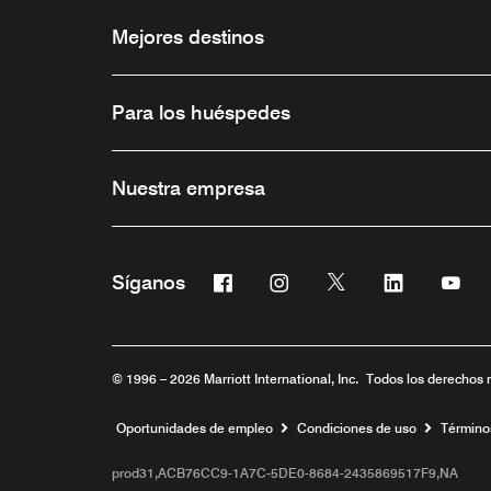
Mejores destinos
Para los huéspedes
Nuestra empresa
Facebook
Instagram
Twitter
Linkedin
You
Síganos
Abre una ventana nueva
Abre una ventana nueva
Abre una ventana 
Abre una ve
Abre
© 1996 – 2026 Marriott International, Inc. Todos los derechos 
Abre una ventana nueva
Oportunidades de empleo
Condiciones de uso
Término
prod31,ACB76CC9-1A7C-5DE0-8684-2435869517F9,NA