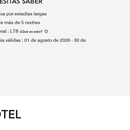
ESITAS SABER
os por estadías largas
de más de 5 noches
nal
:
LTS
¿Qué es esto
?
ia válidas
:
01 de agosto de 2026
-
30 de
OTEL