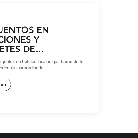
UENTOS EN
CIONES Y
ETES DE
ORADA
aquetes de hoteles locales que harán de tu
eriencia extraordinaria.
les