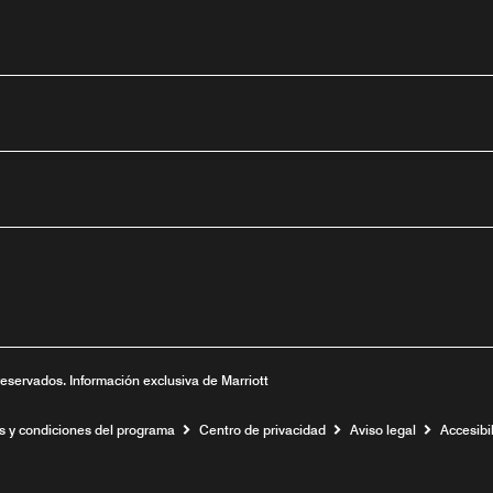
tube
nueva
ntana nueva
 una ventana nueva
reservados. Información exclusiva de Marriott
s y condiciones del programa
Centro de privacidad
Aviso legal
Accesibil