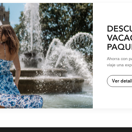
DESC
VACA
PAQU
TEMP
Ahorra con p
viaje una exp
Ver detal