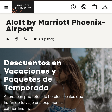
Skip to Content
Marriott Bonvoy
Abrir el menú
Aloft by Marriott Phoenix-
Airport
+16022756300
3.8
(1059)
Descuentos en
Vacaciones y
Paquetes de
Temporada
Ahorra con paquetes de hoteles locales que
harán de tu viaje una experiencia
extraordinaria.