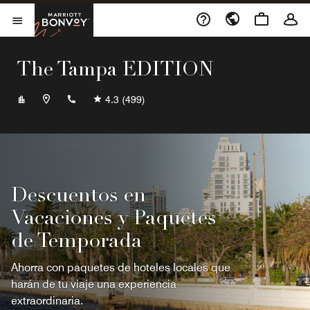
Skip to Content
Marriott Bonvoy
Abrir el menú
The Tampa EDITION
+18132214600
4.3
(499)
Descuentos en
Vacaciones y Paquetes
de Temporada
Ahorra con paquetes de hoteles locales que
harán de tu viaje una experiencia
extraordinaria.